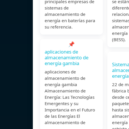
principales empresas de
se están
sistemas de
diferent
almacenamiento de
relacion
energía en baterías para
sistema
su referencia.
almacen
energía 
(BESS).
📌
aplicaciones de
almacenamiento de
energía gambia
Sistema
almace
aplicaciones de
energía
almacenamiento de
energía gambia
22 de 
Almacenamiento de
fábrica 
Energía: Las Tecnologías
desde ce
Emergentes y su
paquete
Importancia en el Futuro
hasta s
de las Energías El
almacen
almacenamiento de
energía 
estricto