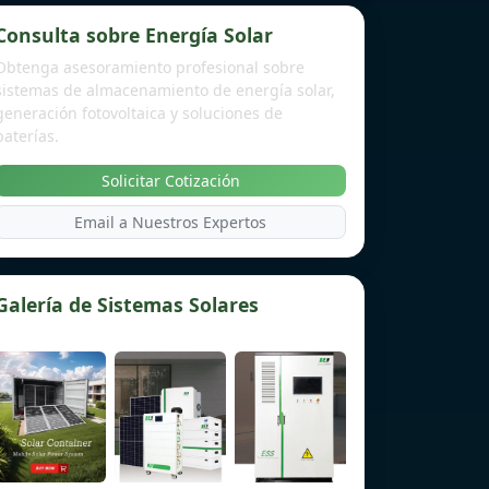
Consulta sobre Energía Solar
Obtenga asesoramiento profesional sobre
sistemas de almacenamiento de energía solar,
generación fotovoltaica y soluciones de
baterías.
Solicitar Cotización
Email a Nuestros Expertos
Galería de Sistemas Solares