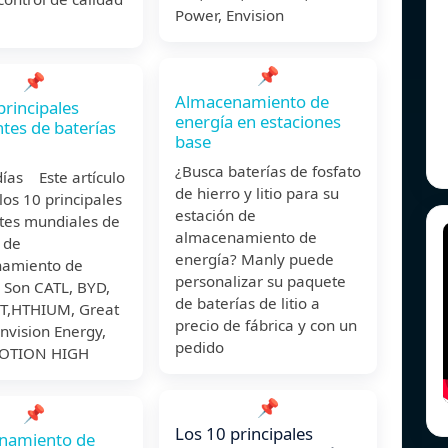
Power, Envision
📌
📌
Almacenamiento de
principales
energía en estaciones
ntes de baterías
base
¿Busca baterías de fosfato
ías Este artículo
de hierro y litio para su
os 10 principales
estación de
ntes mundiales de
almacenamiento de
 de
energía? Manly puede
amiento de
personalizar su paquete
 Son CATL, BYD,
de baterías de litio a
PT,HTHIUM, Great
precio de fábrica y con un
nvision Energy,
pedido
GOTION HIGH
📌
📌
Los 10 principales
namiento de