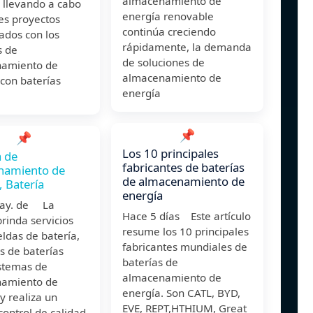
almacenamiento de
 llevando a cabo
energía renovable
es proyectos
continúa creciendo
ados con los
rápidamente, la demanda
s de
de soluciones de
amiento de
almacenamiento de
con baterías
energía
📌
📌
Los 10 principales
 de
fabricantes de baterías
namiento de
de almacenamiento de
, Batería
energía
may. de La
Hace 5 días Este artículo
brinda servicios
resume los 10 principales
ldas de batería,
fabricantes mundiales de
s de baterías
baterías de
istemas de
almacenamiento de
amiento de
energía. Son CATL, BYD,
y realiza un
EVE, REPT,HTHIUM, Great
 control de calidad