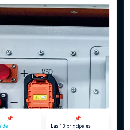
📌
📌
s de
Las 10 principales