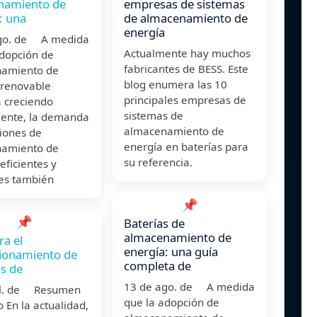
namiento de
empresas de sistemas
: una
de almacenamiento de
energía
go. de A medida
Actualmente hay muchos
adopción de
fabricantes de BESS. Este
amiento de
blog enumera las 10
 renovable
principales empresas de
a creciendo
sistemas de
ente, la demanda
almacenamiento de
iones de
energía en baterías para
amiento de
su referencia.
eficientes y
les también
📌
📌
Baterías de
almacenamiento de
ra el
energía: una guía
ionamiento de
completa de
s de
13 de ago. de A medida
ul. de Resumen
que la adopción de
o En la actualidad,