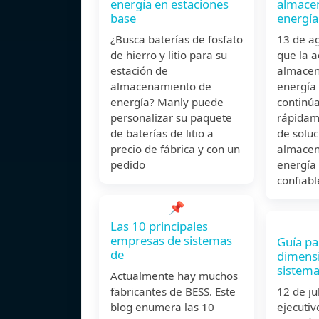
energía en estaciones
almace
base
energía
¿Busca baterías de fosfato
13 de a
de hierro y litio para su
que la 
estación de
almacen
almacenamiento de
energía
energía? Manly puede
continú
personalizar su paquete
rápidam
de baterías de litio a
de soluc
precio de fábrica y con un
almacen
pedido
energía 
confiab
📌
Las 10 principales
empresas de sistemas
Guía pa
de
dimens
sistema
Actualmente hay muchos
fabricantes de BESS. Este
12 de j
blog enumera las 10
ejecutiv