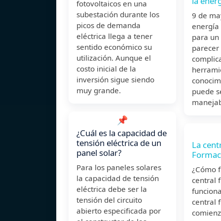
la ener
fotovoltaicos en una
subestación durante los
9 de ma
picos de demanda
energía 
eléctrica llega a tener
para un
sentido económico su
parecer
utilización. Aunque el
complica
costo inicial de la
herramie
inversión sigue siendo
conocim
muy grande.
puede s
manejabl
📌
¿Cuál es la capacidad de
tensión eléctrica de un
La centr
panel solar?
Formac
Para los paneles solares
¿Cómo f
la capacidad de tensión
central 
eléctrica debe ser la
funcion
tensión del circuito
central 
abierto especificada por
comienz