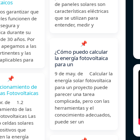
taicos
de paneles solares son
características eléctricas
s garantizar que
que se utilizan para
les funcionen de
entender, medir y
segura y
ca durante su
l de 30 años. Por
📌
s apegamos a las
¿Cómo puedo calcular
rtinentes y las
la energía fotovoltaica
aplicables para
para un
9 de may. de Calcular la
📌
energía solar fotovoltaica
cionamiento de
para un proyecto puede
das Fotovoltaicas
parecer una tarea
complicada, pero con las
br. de 1.2
herramientas y el
amiento de las
conocimiento adecuados,
otovoltaicas Las
puede ser un
o celdas solares
ositivos que
en la energía