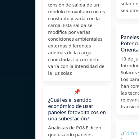
solar en
tensión de salida de un
sea dire
módulo fotovoltaico no es
constante y varía con la
carga. Esta salida se
modifica por varias
Paneles
condiciones ambientales
Potencia
externas diferentes
Orienta
además de la carga
13 de j
conectada. La corriente
Introduc
varía con la intensidad de
Solares 
la luz solar.
Los pane
han con
📌
las tecn
¿Cuál es el sentido
relevant
económico de usar
transici
paneles fotovoltaicos en
una subestación?
Analistas de PG&E dicen
¿Cómo 
que usando paneles