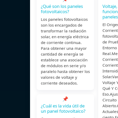
¿Qué son los paneles
Voltaje,
fotovoltaicos?
funcio
paneles
Los paneles fotovoltaicos
El Orige
son los encargados de
Corrien
transformar la radiación
fotovolt
solar, en energía eléctrica
de Prueb
de corriente continua.
Entorno
Para obtener una mayor
Real.Me
cantidad de energía se
Corrient
establece una asociación
Corrient
de módulos en serie y/o
Intensid
paralelo hasta obtener los
Solar.Va
valores de voltaje y
Voltaje 
corriente deseados.
Qué Y C
Eso.Ajus
📌
Circuito
¿Cuál es la vida útil de
Abierto.
un panel fotovoltaico?
Actuales
ciento.E