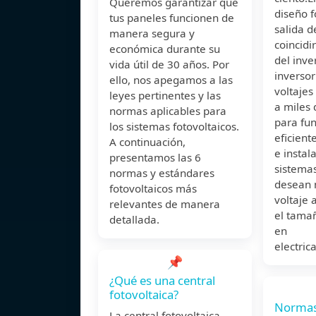
Queremos garantizar que
diseño f
tus paneles funcionen de
salida d
manera segura y
coincidi
económica durante su
del inve
vida útil de 30 años. Por
inversor
ello, nos apegamos a las
voltajes
leyes pertinentes y las
a miles 
normas aplicables para
para fu
los sistemas fotovoltaicos.
eficient
A continuación,
e instal
presentamos las 6
sistemas
normas y estándares
desean 
fotovoltaicos más
voltaje 
relevantes de manera
el tama
detallada.
en
electric
📌
¿Qué es una central
fotovoltaica?
Normas
La central fotovoltaica,