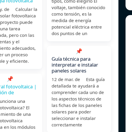
gía fotovoltaica
tipos, cómo elegirlo El
voltaje, también conocido
y. de Calcular la
como tensión, es la
solar fotovoltaica
medida de energía
 proyecto puede
potencial eléctrica entre
 una tarea
dos puntos de un
da, pero con las
ntas y el
iento adecuados,
📌
er un proceso
Guía técnica para
e y eficiente.
interpretar e instalar
paneles solares
📌
12 de mar. de Esta guía
detallada te ayudará a
al fotovoltaica |
ión de
comprender cada uno de
los aspectos técnicos de
unciona una
las fichas de los paneles
fotovoltaica? El
solares para poder
amiento de una
seleccionar e instalar
fotovoltaica
correctamente
a en los módulos