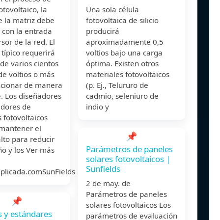
otovoltaico, la
Una sola célula
e la matriz debe
fotovoltaica de silicio
r con la entrada
producirá
rsor de la red. El
aproximadamente 0,5
 típico requerirá
voltios bajo una carga
 de varios cientos
óptima. Existen otros
de voltios o más
materiales fotovoltaicos
ncionar de manera
(p. Ej., Telururo de
e. Los diseñadores
cadmio, seleniuro de
adores de
indio y
 fotovoltaicos
mantener el
📌
alto para reducir
Parámetros de paneles
ño y los Ver más
solares fotovoltaicos |
Sunfields
aplicada.comSunFields
2 de may. de
Parámetros de paneles
📌
solares fotovoltaicos Los
 y estándares
parámetros de evaluación