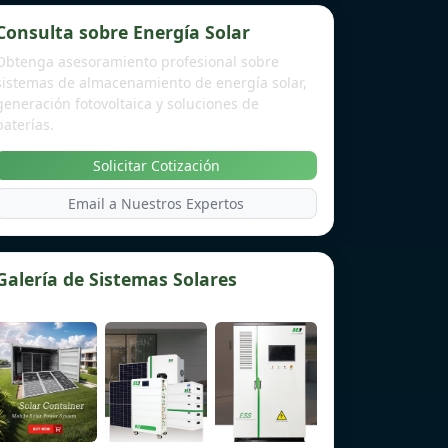
Consulta sobre Energía Solar
Obtenga asesoramiento profesional sobre
sistemas de almacenamiento de energía solar,
generación fotovoltaica y soluciones de
baterías.
Solicitar Cotización
Email a Nuestros Expertos
Galería de Sistemas Solares