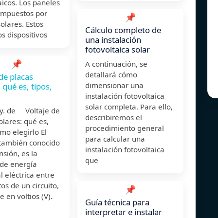
aicos. Los paneles
ompuestos por
📌
solares. Estos
Cálculo completo de
s dispositivos
una instalación
fotovoltaica solar
📌
A continuación, se
detallará cómo
 de placas
dimensionar una
 qué es, tipos,
instalación fotovoltaica
solar completa. Para ello,
y. de Voltaje de
describiremos el
olares: qué es,
procedimiento general
ómo elegirlo El
para calcular una
 también conocido
instalación fotovoltaica
sión, es la
que
de energía
l eléctrica entre
os de un circuito,
📌
e en voltios (V).
Guía técnica para
interpretar e instalar