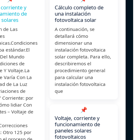
 corriente y
Cálculo completo de
namiento de
una instalación
 solares
fotovoltaica solar
n de Las
A continuación, se
tes
detallará cómo
aicas.Condiciones
dimensionar una
a estándar.El
instalación fotovoltaica
 Del Mundo
solar completa. Para ello,
diciones de
describiremos el
e Y Voltaje.La
procedimiento general
e Varía Con La
para calcular una
ad de La Luz
instalación fotovoltaica
riaciones de
que
Y Corriente: por
ómo lidiar Con
📌
tes – Voltaje de
Voltaje, corriente y
funcionamiento de
Correcciones
paneles solares
: Otro 125 por
fotovoltaicos
n el proceso de