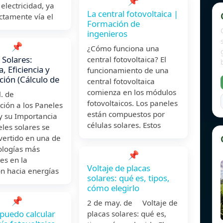
📌
 electricidad, ya
La central fotovoltaica |
ctamente vía el
Formación de
ingenieros
📌
¿Cómo funciona una
 Solares:
central fotovoltaica? El
, Eficiencia y
funcionamiento de una
ción (Cálculo de
central fotovoltaica
comienza en los módulos
ul. de
fotovoltaicos. Los paneles
ción a los Paneles
están compuestos por
y su Importancia
células solares. Estos
les solares se
vertido en una de
ologías más
📌
es en la
Voltaje de placas
ón hacia energías
solares: qué es, tipos,
cómo elegirlo
📌
2 de may. de Voltaje de
puedo calcular
placas solares: qué es,