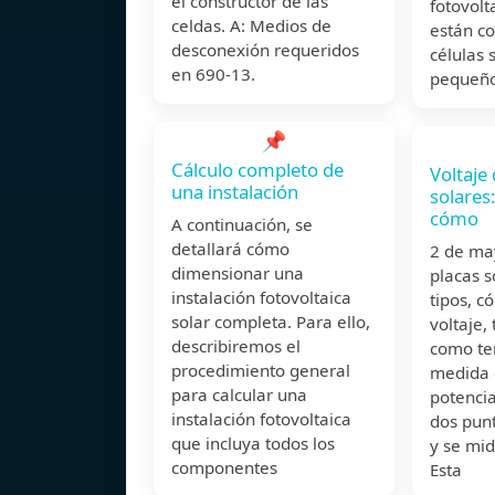
el constructor de las
fotovolt
celdas. A: Medios de
están c
desconexión requeridos
células 
en 690-13.
pequeño
📌
Cálculo completo de
Voltaje
una instalación
solares:
cómo
A continuación, se
detallará cómo
2 de ma
dimensionar una
placas s
instalación fotovoltaica
tipos, c
solar completa. Para ello,
voltaje,
describiremos el
como ten
procedimiento general
medida 
para calcular una
potencia
instalación fotovoltaica
dos punt
que incluya todos los
y se mid
componentes
Esta