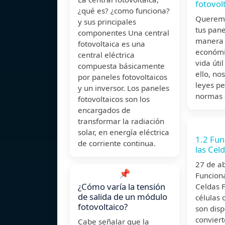
fotovol
¿qué es? ¿como funciona?
Queremo
y sus principales
tus pane
componentes Una central
manera 
fotovoltaica es una
económi
central eléctrica
vida úti
compuesta básicamente
ello, no
por paneles fotovoltaicos
leyes pe
y un inversor. Los paneles
normas 
fotovoltaicos son los
encargados de
transformar la radiación
solar, en energía eléctrica
1.2 Fun
de corriente continua.
las Cel
27 de a
📌
Funcion
¿Cómo varía la tensión
Celdas F
de salida de un módulo
células 
fotovoltaico?
son disp
conviert
Cabe señalar que la