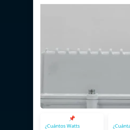
📌
¿Cuántos Watts
¿Cuánta