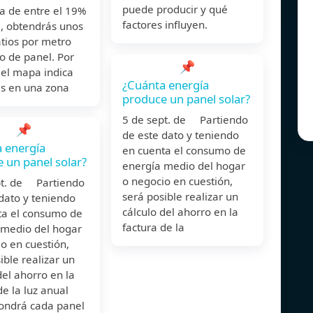
puede producir y qué
ia de entre el 19%
factores influyen.
%, obtendrás unos
tios por metro
o de panel. Por
📌
i el mapa indica
¿Cuánta energía
es en una zona
produce un panel solar?
5 de sept. de Partiendo
📌
de este dato y teniendo
 energía
en cuenta el consumo de
 un panel solar?
energía medio del hogar
o negocio en cuestión,
pt. de Partiendo
será posible realizar un
dato y teniendo
cálculo del ahorro en la
ta el consumo de
factura de la
 medio del hogar
o en cuestión,
ible realizar un
del ahorro en la
de la luz anual
ondrá cada panel