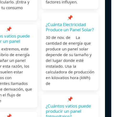
cularlo. ¡Entra y
factores influyen.
a tu consumo
📌
¿Cuánta Electricidad
📌
Produce un Panel Solar?
s vatios puede
30 de nov. de La
r un panel
cantidad de energía que
 extremos, este
produce un panel solar
ibrio de energía
depende de su tamaño y
añar un panel
del lugar donde esté
or esta razón, los
instalado. Usa la
suelen estar
calculadora de producción
os con
en kilovatios hora (kWh)
ntes llamados
de
e derivación, que
n el flujo de
📌
e
¿Cuántos vatios puede
producir un panel
📌
fotovoltaico?