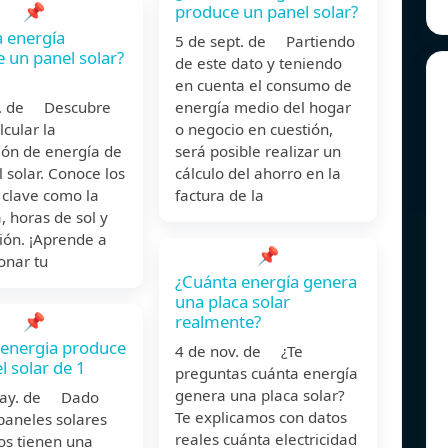
📌
produce un panel solar?
 energía
5 de sept. de Partiendo
 un panel solar?
de este dato y teniendo
O
en cuenta el consumo de
n. de Descubre
energía medio del hogar
cular la
o negocio en cuestión,
ión de energía de
será posible realizar un
 solar. Conoce los
cálculo del ahorro en la
 clave como la
factura de la
, horas de sol y
ión. ¡Aprende a
📌
onar tu
¿Cuánta energía genera
una placa solar
📌
realmente?
energia produce
4 de nov. de ¿Te
l solar de 1
preguntas cuánta energía
genera una placa solar?
may. de Dado
Te explicamos con datos
paneles solares
reales cuánta electricidad
s tienen una