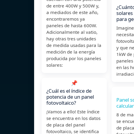
de entre 400W y 500W y,
¿Cuánto
a mediados de este año,
solares
para g
encontraremos ya
paneles de hasta 600W.
Imagin
Adicionalmente al vatio,
necesita
hay otras tres unidades
fotovol
de medida usadas para la
y que n
medición de la energía
1kW de 
producida por los paneles
paneles 
solares:
en las 
irradiac
📌
¿Cuál es el índice de
potencia de un panel
Panel s
fotovoltaico?
calcula
¡Vamos a ello! Este índice
8 de ma
se encuentra en los datos
se encue
de placa del panel
de placa
fotovoltaico, se identifica