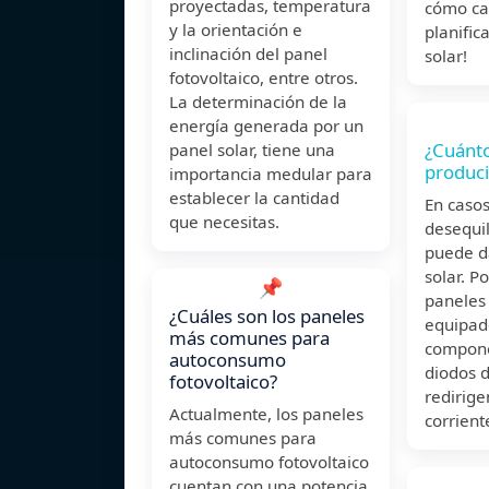
proyectadas, temperatura
cómo cal
y la orientación e
planific
inclinación del panel
solar!
fotovoltaico, entre otros.
La determinación de la
energía generada por un
¿Cuánto
panel solar, tiene una
produci
importancia medular para
establecer la cantidad
En casos
que necesitas.
desequil
puede d
solar. P
📌
paneles 
¿Cuáles son los paneles
equipad
más comunes para
compone
autoconsumo
diodos d
fotovoltaico?
redirige
Actualmente, los paneles
corrient
más comunes para
autoconsumo fotovoltaico
cuentan con una potencia