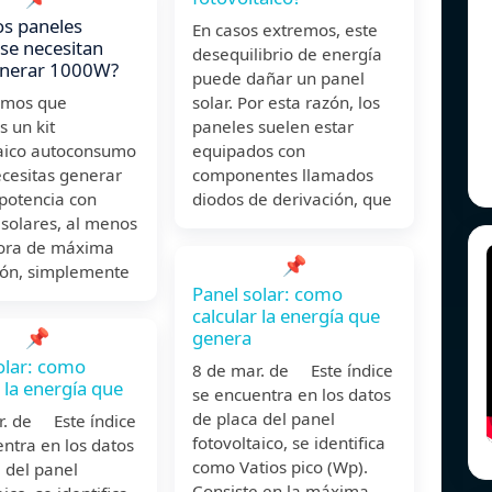
s paneles
En casos extremos, este
 se necesitan
desequilibrio de energía
enerar 1000W?
puede dañar un panel
emos que
solar. Por esta razón, los
s un kit
paneles suelen estar
taico autoconsumo
equipados con
ecesitas generar
componentes llamados
potencia con
diodos de derivación, que
solares, al menos
hora de máxima
📌
ión, simplemente
Panel solar: como
calcular la energía que
📌
genera
olar: como
8 de mar. de Este índice
r la energía que
se encuentra en los datos
de placa del panel
r. de Este índice
fotovoltaico, se identifica
ntra en los datos
como Vatios pico (Wp).
 del panel
Consiste en la máxima