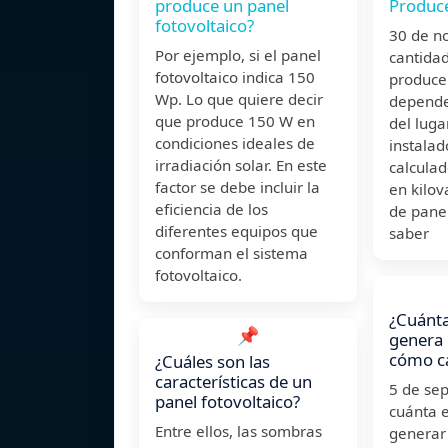
produce un panel
Produce
fotovoltaico?
30 de n
Por ejemplo, si el panel
cantida
fotovoltaico indica 150
produce
Wp. Lo que quiere decir
depende
que produce 150 W en
del luga
condiciones ideales de
instalad
irradiación solar. En este
calcula
factor se debe incluir la
en kilov
eficiencia de los
de pane
diferentes equipos que
saber
conforman el sistema
fotovoltaico.
¿Cuánta
📌
genera 
cómo ca
¿Cuáles son las
características de un
5 de se
panel fotovoltaico?
cuánta e
Entre ellos, las sombras
generar 