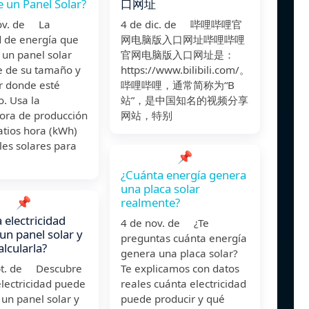
 un Panel Solar?
口网址
ov. de La
4 de dic. de 哔哩哔哩官
d de energía que
网电脑版入口网址哔哩哔哩
 un panel solar
官网电脑版入口网址是：
 de su tamaño y
https://www.bilibili.com/。
r donde esté
哔哩哔哩，通常简称为“B
o. Usa la
站”，是中国知名的视频分享
dora de producción
网站，特别
atios hora (kWh)
les solares para
📌
¿Cuánta energía genera
una placa solar
📌
realmente?
 electricidad
4 de nov. de ¿Te
un panel solar y
preguntas cuánta energía
lcularla?
genera una placa solar?
pt. de Descubre
Te explicamos con datos
lectricidad puede
reales cuánta electricidad
un panel solar y
puede producir y qué