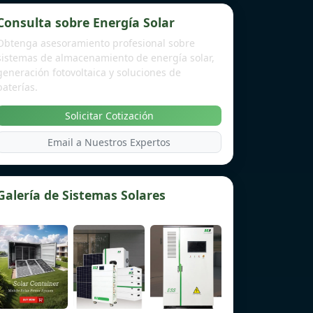
Consulta sobre Energía Solar
Obtenga asesoramiento profesional sobre
sistemas de almacenamiento de energía solar,
generación fotovoltaica y soluciones de
baterías.
Solicitar Cotización
Email a Nuestros Expertos
Galería de Sistemas Solares