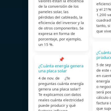
valores están la eficiencia
eficienc
de la conversión de los
y el 21
paneles solar, las
1.200 va
pérdidas del cableado, la
cuadrad
eficiencia del inversor y la
tanto, s
de otros componentes. Se
que viv
expresa en forma de
porcentaje, por ejemplo,
un 15 %.
¿Cuánta
produce
📌
5 de se
¿Cuánta energía genera
de este 
una placa solar
en cuen
4 de nov. de ¿Te
energía
preguntas cuánta energía
o negoci
genera una placa solar?
será pos
Te explicamos con datos
cálculo 
reales cuánta electricidad
factura 
puede producir y qué
que sup
factores influyen.