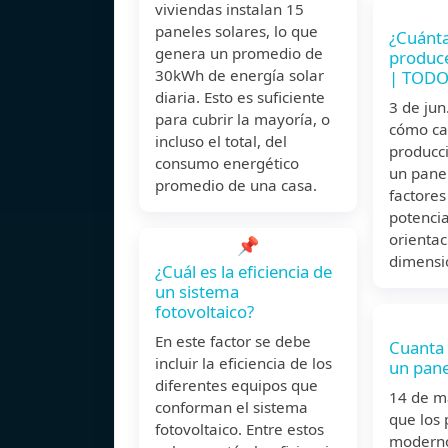
viviendas instalan 15
paneles solares, lo que
¿Cuánta
genera un promedio de
produce
30kWh de energía solar
| TOD
diaria. Esto es suficiente
3 de ju
para cubrir la mayoría, o
cómo cal
incluso el total, del
producc
consumo energético
un panel
promedio de una casa.
factores
potencia
orientac
📌
dimensi
¿Cuál es la eficiencia de
un sistema
fotovoltaico?
En este factor se debe
Cuanta 
incluir la eficiencia de los
un pane
diferentes equipos que
14 de 
conforman el sistema
que los 
fotovoltaico. Entre estos
moderno