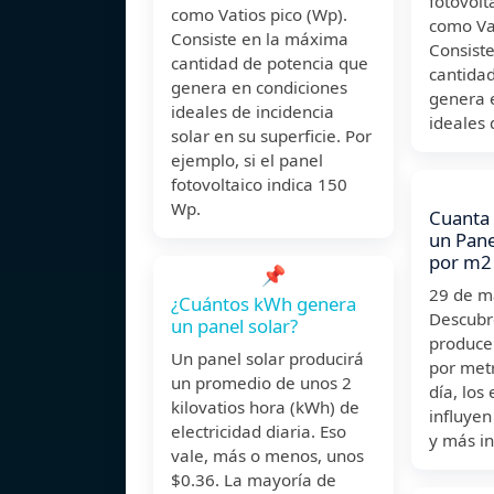
fotovolta
como Vatios pico (Wp).
como Vat
Consiste en la máxima
Consist
cantidad de potencia que
cantida
genera en condiciones
genera 
ideales de incidencia
ideales 
solar en su superficie. Por
ejemplo, si el panel
fotovoltaico indica 150
Wp.
Cuanta 
un Panel
por m2
📌
29 de 
¿Cuántos kWh genera
Descubr
un panel solar?
produce
Un panel solar producirá
por met
un promedio de unos 2
día, los
kilovatios hora (kWh) de
influyen
electricidad diaria. Eso
y más in
vale, más o menos, unos
$0.36. La mayoría de