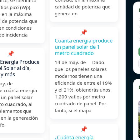
ico, se identifica
cantidad de potencia que
ios pico (Wp).
genera en
e en la máxima
d de potencia que
en condiciones
📌
de incidencia
Cuanta energia produce
un panel solar de 1
metro cuadrado
📌
Energía Produce
14 de may. de Dado
 Solar al día,
que los paneles solares
 y más
modernos tienen una
eficiencia de entre el 19%
may. de
y el 21%, obtendrás unos
e cuánta energía
1.200 vatios por metro
 un panel solar
cuadrado de panel. Por
ro cuadrado, al
tanto, si el mapa
 elementos que
 en la generación
fo.
📌
¿Cuánta energía