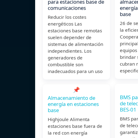
para estaciones base de
almace
comunicaciones
energía
base
Reducir los costes
26 de s
energéticos Las
la efici
estaciones base remotas
Coopera
suelen depender de
principa
sistemas de alimentación
equipos
independientes. Los
brindar 
generadores de
cubran 
combustible son
especifi
inadecuados para un uso
📌
BMS par
Almacenamiento de
de tele
energía en estaciones
BES-01
base
BMS par
Highjoule Alimenta
de tele
estaciones base fuera de
garanti
la red con energía