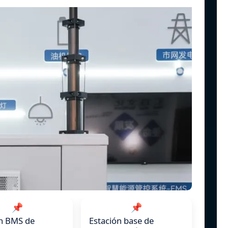
📌
📌
ón BMS de
Estación base de