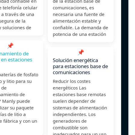
idad confiable en
de la estación base de
e telefonía celular
comunicaciones, es
 a través de una
necesaria una fuente de
segura de la
alimentación estable y
y soluciones de
confiable. La demanda de
potencia de una estación
📌
📌
namiento de
 en estaciones
Solución energética
para estaciones base de
comunicaciones
aterías de fosfato
o y litio para su
Reducir los costes
 de
energéticos Las
amiento de
estaciones base remotas
? Manly puede
suelen depender de
lizar su paquete
sistemas de alimentación
ías de litio a
independientes. Los
e fábrica y con un
generadores de
combustible son
inadecuados para un uso