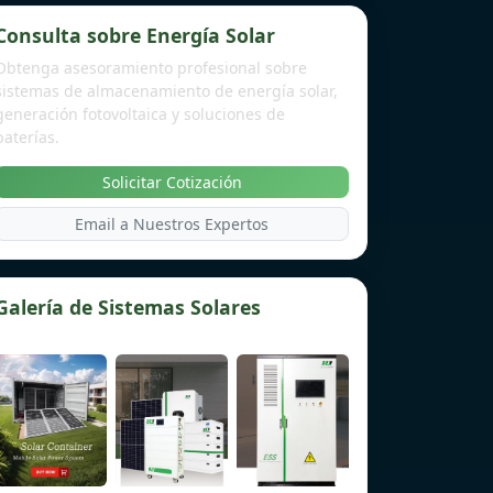
Consulta sobre Energía Solar
Obtenga asesoramiento profesional sobre
sistemas de almacenamiento de energía solar,
generación fotovoltaica y soluciones de
baterías.
Solicitar Cotización
Email a Nuestros Expertos
Galería de Sistemas Solares