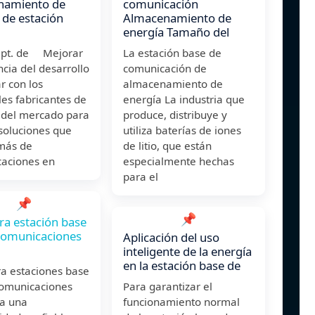
namiento de
comunicación
 de estación
Almacenamiento de
energía Tamaño del
ept. de Mejorar
La estación base de
encia del desarrollo
comunicación de
r con los
almacenamiento de
les fabricantes de
energía La industria que
 del mercado para
produce, distribuye y
soluciones que
utiliza baterías de iones
más de
de litio, que están
caciones en
especialmente hechas
para el
📌
📌
a estación base
comunicaciones
Aplicación del uso
inteligente de la energía
en la estación base de
a estaciones base
comunicaciones
Para garantizar el
za una
funcionamiento normal