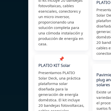
El kit incluye 20 bandejas
PLATIO 
fotovoltaicas, cables
Present
esenciales, conectores y
Solar De
un micro inversor,
platafor
proporcionando una
diseñad
solución completa para
generac
una cómoda instalación y
doméstic
producción de energía en
20 bande
casa.
cables e
conecto
📌
PLATIO KIT Solar
Presentamos PLATIO
Pavimie
Solar Deck, una práctica
plug an
plataforma solar
solares
diseñada para la
Existe u
generación de energía
variedad
doméstica. El kit incluye
el proc
20 bandejas fotovoltaicas,
suelos f
cables esenciales,