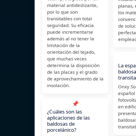
material antideslizante,
planas, 
por lo que son
los mate
transitables con total
convenci
seguridad. Su eficacia
de soluc
puede incrementarse
perfecta
además al no tener la
emplea
limitación de la
orientación del tejado,
que muchas veces
La espa
determina la disposición
baldosa
de las placas y el grado
transit
de aprovechamiento de la
insolación.
Onxy Sol
español
fotovolt
📌
en edifi
¿Cuáles son las
present
aplicaciones de las
baldosas
baldosas de
transita
porcelánico?