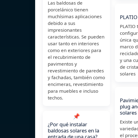
Las baldosas de
porcelánico tienen
muchísimas aplicaciones
PLATIO 
debido a sus
PLATIO 
impresionantes
configu
características. Se pueden
única qu
usar tanto en interiores
marco de
como en exteriores para
reciclad
el recubrimiento de
y una cu
pavimentos y
de crista
revestimiento de paredes
solares
y fachadas, también como
encimeras, revestimiento
para muebles e incluso
techos.
Pavimie
plug an
solares
📌
Existe u
¿Por qué instalar
variedad
baldosas solares en la
el proc
entrada de una casa?