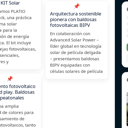
KIT Solar
📌
amos PLATIO
Arquitectura sostenible
ck, una práctica
pionera con baldosas
ma solar
fotovoltaicas BIPV
a para la
En colaboración con
ión de energía
Advanced Solar Power –
a. El kit incluye
líder global en tecnología
jas fotovoltaicas,
solar de película delgada
senciales,
– presentamos baldosas
res y
BIPV equipadas con
células solares de película
📌
nto fotovoltaico
d play. Baldosas
 peatonales
na amplia
 de colores para
esamiento de
otovoltaicos, tanto