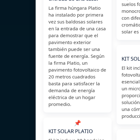
suelos f
La firma húngara Platio
monocr
ha instalado por primera
con dife
vez sus baldosas solares
cromátic
en la entrada de una casa
solar es
para demostrar que el
pavimento exterior
también puede ser una
fuente de energía. Según
KIT SO
la firma Platio, un
El kit i
pavimento fotovoltaico de
fotovolt
20 metros cuadrados
esencial
basta para satisfacer la
un micro
demanda de energía
proporc
eléctrica de un hogar
solució
promedio.
una cóm
producc
📌
KIT SOLAR PLATIO