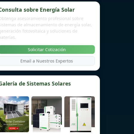
Consulta sobre Energía Solar
Obtenga asesoramiento profesional sobre
sistemas de almacenamiento de energía solar,
generación fotovoltaica y soluciones de
baterías.
Solicitar Cotización
Email a Nuestros Expertos
Galería de Sistemas Solares