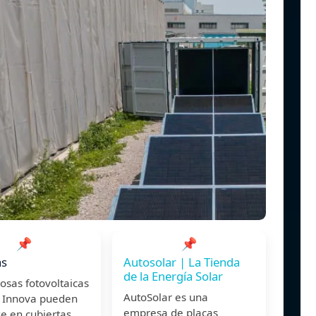
📌
📌
as
Autosolar | La Tienda
de la Energía Solar
osas fotovoltaicas
AutoSolar es una
r Innova pueden
empresa de placas
se en cubiertas