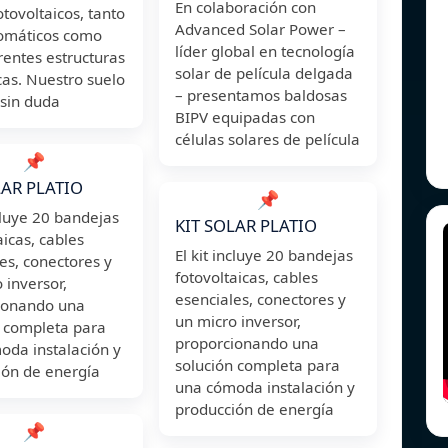
En colaboración con
otovoltaicos, tanto
Advanced Solar Power –
omáticos como
líder global en tecnología
rentes estructuras
solar de película delgada
as. Nuestro suelo
– presentamos baldosas
 sin duda
BIPV equipadas con
células solares de película
📌
LAR PLATIO
📌
ncluye 20 bandejas
KIT SOLAR PLATIO
aicas, cables
El kit incluye 20 bandejas
es, conectores y
fotovoltaicas, cables
 inversor,
esenciales, conectores y
ionando una
un micro inversor,
n completa para
proporcionando una
oda instalación y
solución completa para
ión de energía
una cómoda instalación y
producción de energía
📌