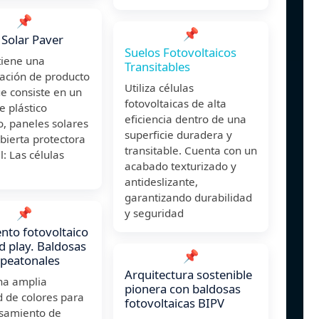
📌
📌
Solar Paver
Suelos Fotovoltaicos
tiene una
Transitables
ración de producto
Utiliza células
e consiste en un
fotovoltaicas de alta
 plástico
eficiencia dentro de una
o, paneles solares
superficie duradera y
bierta protectora
transitable. Cuenta con un
l: Las células
acabado texturizado y
antideslizante,
garantizando durabilidad
📌
y seguridad
nto fotovoltaico
d play. Baldosas
📌
 peatonales
Arquitectura sostenible
na amplia
pionera con baldosas
 de colores para
fotovoltaicas BIPV
esamiento de