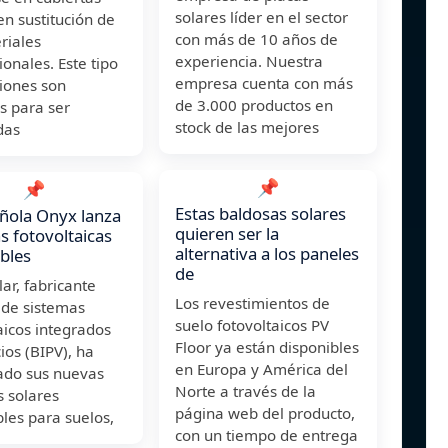
solares líder en el sector
en sustitución de
con más de 10 años de
riales
experiencia. Nuestra
onales. Este tipo
empresa cuenta con más
iones son
de 3.000 productos en
s para ser
stock de las mejores
das
📌
📌
Estas baldosas solares
ñola Onyx lanza
quieren ser la
s fotovoltaicas
alternativa a los paneles
ables
de
ar, fabricante
Los revestimientos de
 de sistemas
suelo fotovoltaicos PV
aicos integrados
Floor ya están disponibles
cios (BIPV), ha
en Europa y América del
ado sus nuevas
Norte a través de la
 solares
página web del producto,
bles para suelos,
con un tiempo de entrega