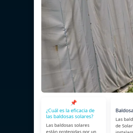
📌
¿Cuál es la eficacia de
Baldos
las baldosas solares?
Las bald
Las baldosas solares
de Sola
están protegidas por un
instalar