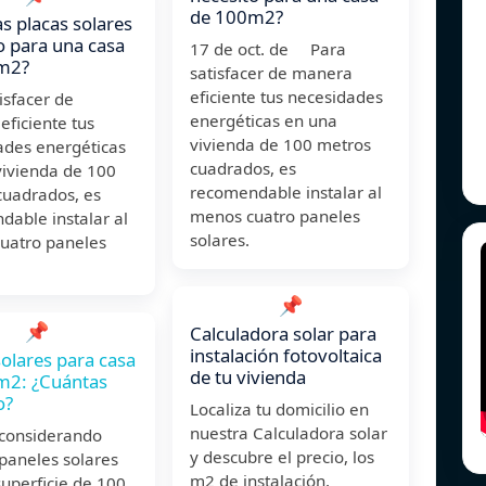
de 100m2?
s placas solares
o para una casa
17 de oct. de Para
m2?
satisfacer de manera
eficiente tus necesidades
isfacer de
energéticas en una
ficiente tus
vivienda de 100 metros
ades energéticas
cuadrados, es
vivienda de 100
recomendable instalar al
cuadrados, es
menos cuatro paneles
able instalar al
solares.
uatro paneles
📌
📌
Calculadora solar para
instalación fotovoltaica
solares para casa
de tu vivienda
m2: ¿Cuántas
o?
Localiza tu domicilio en
nuestra Calculadora solar
 considerando
y descubre el precio, los
 paneles solares
m2 de instalación,
uperficie de 100