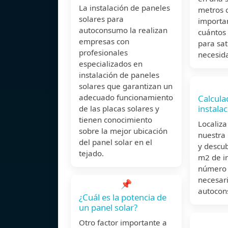
La instalación de paneles
metros 
solares para
importa
autoconsumo la realizan
cuántos
empresas con
para sat
profesionales
necesid
especializados en
instalación de paneles
solares que garantizan un
adecuado funcionamiento
Calcula
instalac
de las placas solares y
tienen conocimiento
Localiza
sobre la mejor ubicación
nuestra 
del panel solar en el
y descub
tejado.
m2 de in
número 
necesari
📌
autocon
¿Cuál es la potencia de
un panel solar?
Otro factor importante a