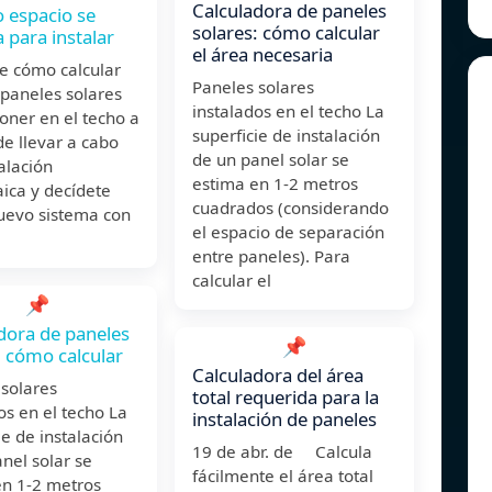
Calculadora de paneles
 espacio se
solares: cómo calcular
a para instalar
el área necesaria
e cómo calcular
Paneles solares
 paneles solares
instalados en el techo La
oner en el techo a
superficie de instalación
de llevar a cabo
de un panel solar se
alación
estima en 1-2 metros
aica y decídete
cuadrados (considerando
nuevo sistema con
el espacio de separación
entre paneles). Para
calcular el
📌
dora de paneles
📌
: cómo calcular
Calculadora del área
 solares
total requerida para la
os en el techo La
instalación de paneles
ie de instalación
19 de abr. de Calcula
nel solar se
fácilmente el área total
en 1-2 metros