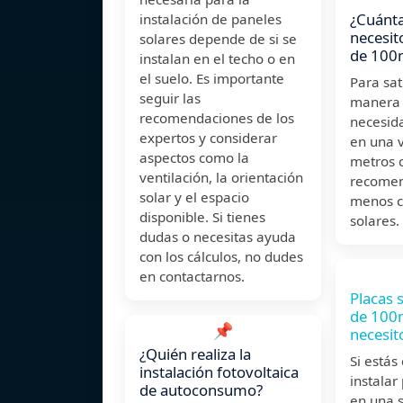
¿Cuánta
instalación de paneles
necesit
solares depende de si se
de 100
instalan en el techo o en
el suelo. Es importante
Para sat
seguir las
manera e
recomendaciones de los
necesid
expertos y considerar
en una 
aspectos como la
metros 
ventilación, la orientación
recomend
solar y el espacio
menos c
disponible. Si tienes
solares.
dudas o necesitas ayuda
con los cálculos, no dudes
en contactarnos.
Placas 
de 100
📌
necesit
¿Quién realiza la
Si estás
instalación fotovoltaica
instalar
de autoconsumo?
en una s