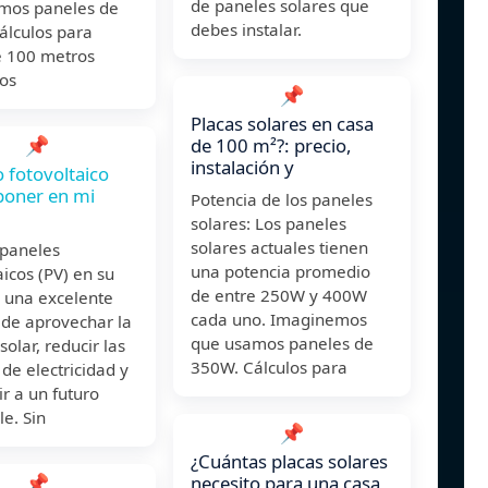
de paneles solares que
mos paneles de
debes instalar.
álculos para
e 100 metros
os
📌
Placas solares en casa
📌
de 100 m²?: precio,
instalación y
 fotovoltaico
poner en mi
Potencia de los paneles
solares: Los paneles
solares actuales tienen
 paneles
una potencia promedio
aicos (PV) en su
de entre 250W y 400W
s una excelente
cada uno. Imaginemos
de aprovechar la
que usamos paneles de
solar, reducir las
350W. Cálculos para
 de electricidad y
ir a un futuro
le. Sin
📌
¿Cuántas placas solares
📌
necesito para una casa