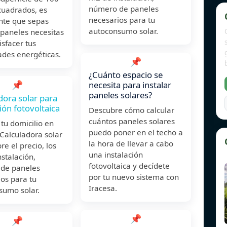
número de paneles
cuadrados, es
necesarios para tu
nte que sepas
autoconsumo solar.
 paneles necesitas
isfacer tus
ades energéticas.
📌
¿Cuánto espacio se
📌
necesita para instalar
paneles solares?
dora solar para
ión fotovoltaica
Descubre cómo calcular
cuántos paneles solares
 tu domicilio en
puedo poner en el techo a
Calculadora solar
la hora de llevar a cabo
re el precio, los
una instalación
stalación,
fotovoltaica y decídete
de paneles
por tu nuevo sistema con
os para tu
Iracesa.
sumo solar.
📌
📌