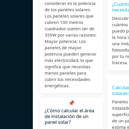
considerar es la potencia
¿Cuánto
necesit
de los paneles solares.
Los paneles solares que
Descubr
cubren 100 metros
cuántos
cuadrados suelen ser de
puedo p
350W por varias razones:
la hora 
Mayor potencia: Los
una inst
paneles de mayor
fotovolt
potencia pueden generar
por tu 
más electricidad, lo que
Iracesa.
significa que necesitas
menos paneles para
cubrir tus necesidades
energéticas.
Calcula
solares
Paneles
📌
instalad
¿Cómo calcular el área
superfic
de instalación de un
de un pa
panel solar?
estima 