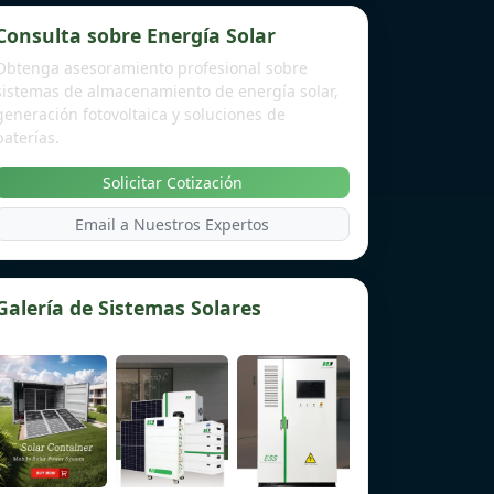
Consulta sobre Energía Solar
Obtenga asesoramiento profesional sobre
sistemas de almacenamiento de energía solar,
generación fotovoltaica y soluciones de
baterías.
Solicitar Cotización
Email a Nuestros Expertos
Galería de Sistemas Solares