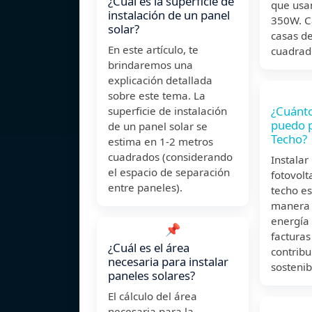
¿Cuál es la superficie de
que usa
instalación de un panel
350W. C
solar?
casas d
En este artículo, te
cuadrad
brindaremos una
explicación detallada
sobre este tema. La
¿Cuánto
superficie de instalación
puedo 
de un panel solar se
Techo?
estima en 1-2 metros
cuadrados (considerando
Instalar
el espacio de separación
fotovolt
entre paneles).
techo e
manera 
energía 
📌
facturas
¿Cuál es el área
contribu
necesaria para instalar
sostenib
paneles solares?
El cálculo del área
necesaria para la