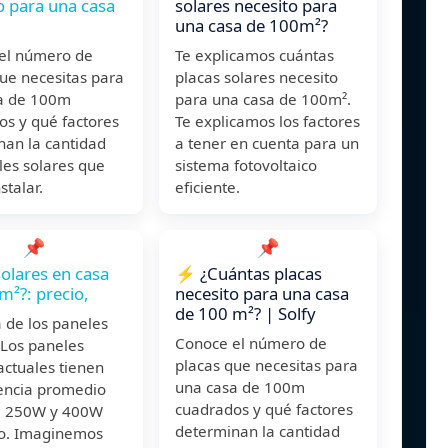
o para una casa
solares necesito para
una casa de 100m²?
el número de
Te explicamos cuántas
ue necesitas para
placas solares necesito
a de 100m
para una casa de 100m².
os y qué factores
Te explicamos los factores
nan la cantidad
a tener en cuenta para un
les solares que
sistema fotovoltaico
stalar.
eficiente.
📌
📌
solares en casa
⚡ ¿Cuántas placas
m²?: precio,
necesito para una casa
de 100 m²? | Solfy
 de los paneles
Conoce el número de
 Los paneles
placas que necesitas para
actuales tienen
una casa de 100m
encia promedio
cuadrados y qué factores
e 250W y 400W
determinan la cantidad
o. Imaginemos