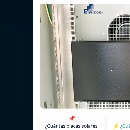
📌
¿Cuántas placas solares
⚡ ¿Cuá