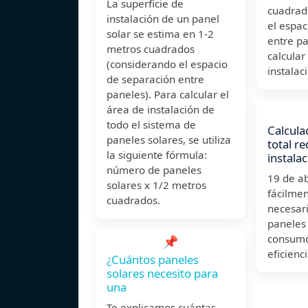
La superficie de
cuadrad
instalación de un panel
el espac
solar se estima en 1-2
entre pa
metros cuadrados
calcular
(considerando el espacio
instalac
de separación entre
paneles). Para calcular el
área de instalación de
todo el sistema de
Calcula
paneles solares, se utiliza
total r
la siguiente fórmula:
instala
número de paneles
19 de a
solares x 1/2 metros
fácilmen
cuadrados.
necesari
paneles 
consumo
📌
eficienc
¿Cuántos paneles
solares necesito para
una
Te explicamos cuántas