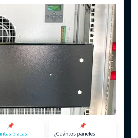
📌
📌
ntas placas
¿Cuántos paneles