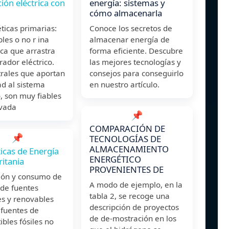
ión eléctrica con
energía: sistemas y
cómo almacenarla
ticas primarias:
Conoce los secretos de
les o no r ina
almacenar energía de
-ca que arrastra
forma eficiente. Descubre
ador eléctrico.
las mejores tecnologías y
trales que aportan
consejos para conseguirlo
d al sistema
en nuestro artículo.
o, son muy fiables
evada
📌
COMPARACIÓN DE
📌
TECNOLOGÍAS DE
ALMACENAMIENTO
ticas de Energía
ENERGÉTICO
itania
PROVENIENTES DE
ión y consumo de
A modo de ejemplo, en la
 de fuentes
tabla 2, se recoge una
es y renovables
descripción de proyectos
 fuentes de
de de-mostración en los
bles fósiles no