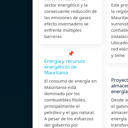
sector energético y la
Este pro
consecuente reducción de
la regió
las emisiones de gases
Maurita
efecto invernadero se
suminist
enfrenta múltiples
confiabl
barreras
instalac
Ubicado 
red eléc
📌
y tiene
Energía y recursos
energéticos de
Mauritania
Proyect
El consumo de energía en
almace
Mauritania está
energía
dominado por los
combustibles fósiles,
Desde su
principalmente el
el gabin
petróleo y el gas natural.
almacen
A pesar de los esfuerzos
energía
del gobierno por
transfo