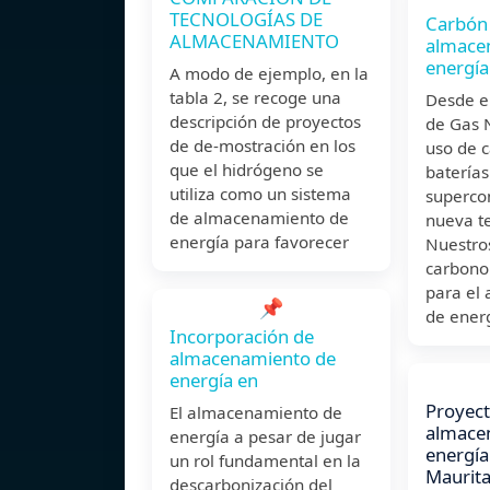
TECNOLOGÍAS DE
Carbón 
ALMACENAMIENTO
almace
energía
A modo de ejemplo, en la
tabla 2, se recoge una
Desde e
descripción de proyectos
de Gas N
de de-mostración en los
uso de 
que el hidrógeno se
baterías
utiliza como un sistema
superco
de almacenamiento de
nueva t
energía para favorecer
Nuestro
carbono
para el
📌
de energ
Incorporación de
almacenamiento de
energía en
Proyect
El almacenamiento de
almace
energía a pesar de jugar
energía 
un rol fundamental en la
Maurita
descarbonización del