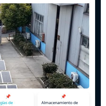
📌
📌
gías de
Almacenamiento de