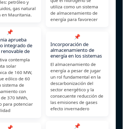
que el hidrógeno se
es: petróleo y
utiliza como un sistema
quidos, gas natural
de almacenamiento de
 en Mauritania.
energía para favorecer
📌
📌
nia aprueba
Incorporación de
o integrado de
almacenamiento de
 renovable de
energía en los sistemas
ativa contempla
El almacenamiento de
ta solar
energía a pesar de jugar
taica de 160 MW,
un rol fundamental en la
ue eólico de 60
descarbonización del
 sistema de
sector energético y la
amiento con
consecuente reducción de
s de 370 MWh,
las emisiones de gases
o para potenciar
efecto invernadero
ilidad
📌
📌