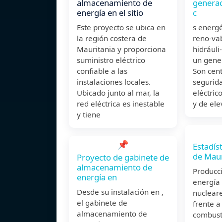
almacenamiento de
generac
energía en el sitio
c
Este proyecto se ubica en
s energé
la región costera de
reno-vab
Mauritania y proporciona
hidráuli
suministro eléctrico
un gener
confiable a las
Son cen
instalaciones locales.
segurida
Ubicado junto al mar, la
eléctric
red eléctrica es inestable
y de el
y tiene
📌
Estadís
de Maur
Proyecto de gabinete de
almacenamiento de
Producc
energía en
energía
Desde su instalación en ,
nuclear
el gabinete de
frente a
almacenamiento de
combusti