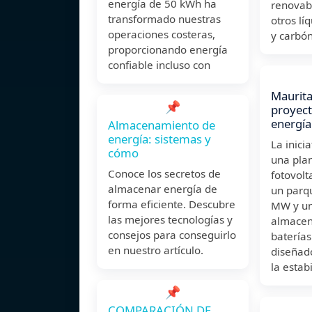
energía de 50 kWh ha
renovabl
transformado nuestras
otros lí
operaciones costeras,
y carbón
proporcionando energía
confiable incluso con
Maurita
📌
proyect
energía
Almacenamiento de
energía: sistemas y
La inici
cómo
una plan
Conoce los secretos de
fotovol
almacenar energía de
un parq
forma eficiente. Descubre
MW y un
las mejores tecnologías y
almacen
consejos para conseguirlo
batería
en nuestro artículo.
diseñad
la estab
📌
COMPARACIÓN DE