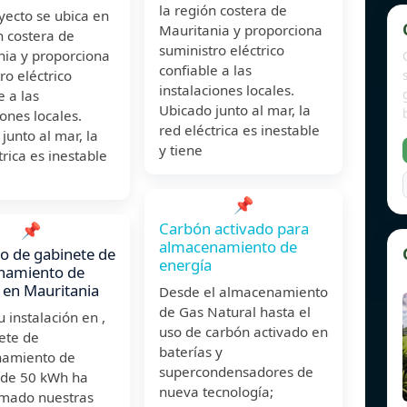
la región costera de
yecto se ubica en
Mauritania y proporciona
n costera de
suministro eléctrico
nia y proporciona
confiable a las
ro eléctrico
instalaciones locales.
e a las
Ubicado junto al mar, la
iones locales.
red eléctrica es inestable
junto al mar, la
y tiene
trica es inestable
📌
Carbón activado para
📌
almacenamiento de
o de gabinete de
energía
namiento de
 en Mauritania
Desde el almacenamiento
de Gas Natural hasta el
 instalación en ,
uso de carbón activado en
ete de
baterías y
amiento de
supercondensadores de
 de 50 kWh ha
nueva tecnología;
rmado nuestras