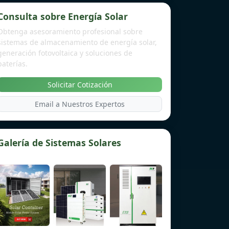
Consulta sobre Energía Solar
Obtenga asesoramiento profesional sobre
sistemas de almacenamiento de energía solar,
generación fotovoltaica y soluciones de
baterías.
Solicitar Cotización
Email a Nuestros Expertos
Galería de Sistemas Solares