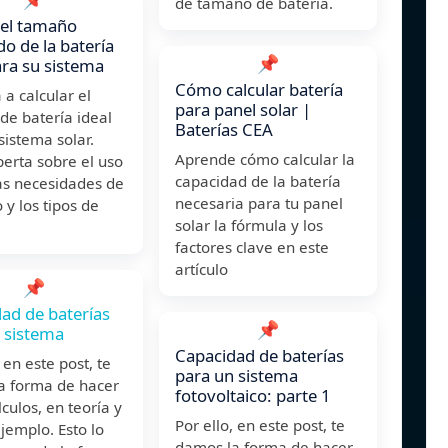
de tamaño de batería.
 el tamaño
o de la batería
📌
ara su sistema
Cómo calcular batería
a calcular el
para panel solar |
de batería ideal
Baterías CEA
sistema solar.
Aprende cómo calcular la
erta sobre el uso
capacidad de la batería
las necesidades de
necesaria para tu panel
 y los tipos de
solar la fórmula y los
factores clave en este
artículo
📌
ad de baterías
📌
 sistema
Capacidad de baterías
 en este post, te
para un sistema
a forma de hacer
fotovoltaico: parte 1
lculos, en teoría y
Por ello, en este post, te
jemplo. Esto lo
damos la forma de hacer