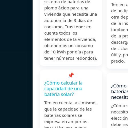
sistema de baterías de
Ten en c
plomo ácido para una
de un ti
vivienda que necesita una
otra de
autonomía de 3 días de
de la in
consumo. Tras tener en
también
cuenta todos los
de la p
elementos de la vivienda,
descarga
obtenemos un consumo
de ciclo
de 10 kWh por día (para
útil y, p
tener números redondos).
precio.
📌
¿Cómo calcular la
¿Cómo c
capacidad de una
batería
batería solar?
necesit
Ten en cuenta, así mismo,
¿Cómo s
que la capacidad de las
necesito
baterías solares se
elección
expresa en amperios
debe rea
hora (Ah), por lo que