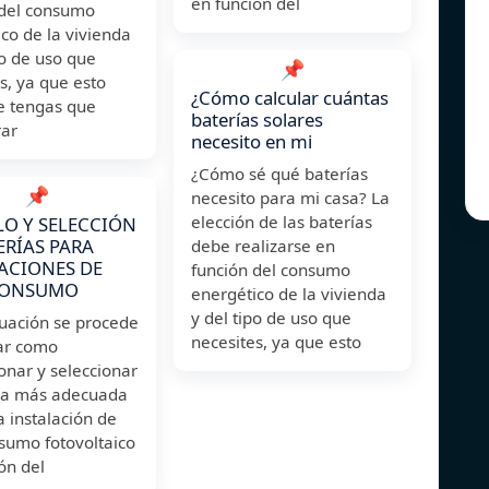
en función del
 del consumo
co de la vivienda
po de uso que
📌
s, ya que esto
¿Cómo calcular cuántas
e tengas que
baterías solares
rar
necesito en mi
¿Cómo sé qué baterías
📌
necesito para mi casa? La
elección de las baterías
O Y SELECCIÓN
ERÍAS PARA
debe realizarse en
ACIONES DE
función del consumo
CONSUMO
energético de la vivienda
y del tipo de uso que
nuación se procede
necesites, ya que esto
car como
onar y seleccionar
ría más adecuada
 instalación de
sumo fotovoltaico
ón del