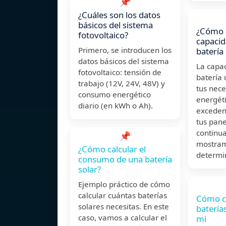
📌
¿Cuáles son los datos
básicos del sistema
¿Cómo c
fotovoltaico?
capacid
Primero, se introducen los
batería
datos básicos del sistema
La capa
fotovoltaico: tensión de
batería 
trabajo (12V, 24V, 48V) y
tus nec
consumo energético
energéti
diario (en kWh o Ah).
exceden
tus pane
continua
📌
mostra
¿Cómo calcular el
determi
consumo de una batería
solar?
Ejemplo práctico de cómo
calcular cuántas baterías
Cómo ca
solares necesitas. En este
batería
caso, vamos a calcular el
mi