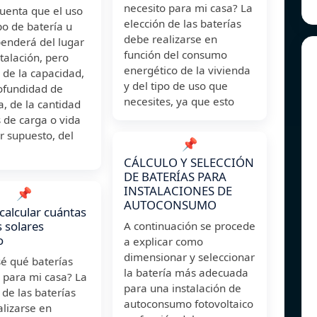
necesito para mi casa? La
uenta que el uso
elección de las baterías
po de batería u
debe realizarse en
penderá del lugar
función del consumo
stalación, pero
energético de la vivienda
 de la capacidad,
y del tipo de uso que
rofundidad de
necesites, ya que esto
, de la cantidad
s de carga o vida
or supuesto, del
📌
CÁLCULO Y SELECCIÓN
DE BATERÍAS PARA
INSTALACIONES DE
📌
AUTOCONSUMO
alcular cuántas
s solares
A continuación se procede
o
a explicar como
dimensionar y seleccionar
é qué baterías
la batería más adecuada
 para mi casa? La
para una instalación de
 de las baterías
autoconsumo fotovoltaico
lizarse en