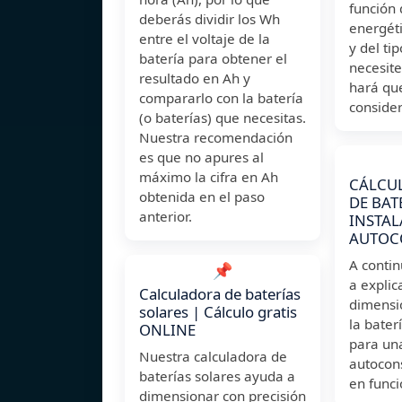
función
deberás dividir los Wh
energéti
entre el voltaje de la
y del ti
batería para obtener el
necesite
resultado en Ah y
hará qu
compararlo con la batería
conside
(o baterías) que necesitas.
Nuestra recomendación
es que no apures al
máximo la cifra en Ah
CÁLCUL
obtenida en el paso
DE BAT
anterior.
INSTAL
AUTO
A conti
📌
a expli
Calculadora de baterías
dimensi
solares | Cálculo gratis
la bate
ONLINE
para una
Nuestra calculadora de
autocon
baterías solares ayuda a
en funci
dimensionar con precisión