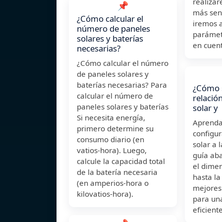
realiza
📌
más senc
¿Cómo calcular el
iremos 
número de paneles
parámet
solares y baterías
en cuent
necesarias?
¿Cómo calcular el número
de paneles solares y
baterías necesarias? Para
¿Cómo s
calcular el número de
relación
paneles solares y baterías
solar y
Si necesita energía,
Aprenda 
primero determine su
configur
consumo diario (en
solar a l
vatios-hora). Luego,
guía ab
calcule la capacidad total
el dime
de la batería necesaria
hasta la
(en amperios-hora o
mejores
kilovatios-hora).
para una
eficiente