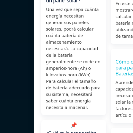
un panel solar?
En este a
Una vez que sepa cuánta
mostra
energía necesitan
calcular
generar sus paneles
batería 
solares, podrá calcular
utilizan
cuánta batería de
de tama
almacenamiento
necesitará. La capacidad
de la batería
Cómo ca
generalmente se mide en
para pa
amperios-hora (Ah) o
Batería
kilovatios-hora (kWh).
Para calcular el tamaño
Aprende
de batería adecuado para
capacida
su sistema, necesitará
necesari
saber cuánta energía
solar la
necesita almacenar.
factores
artículo
📌
¿Cuál es la proporción