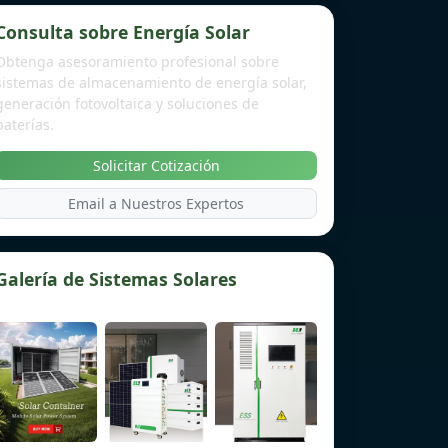
Consulta sobre Energía Solar
Obtenga asesoramiento profesional sobre
sistemas de almacenamiento de energía solar,
generación fotovoltaica y soluciones de
baterías.
Solicitar Cotización
Email a Nuestros Expertos
Galería de Sistemas Solares