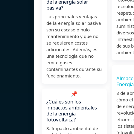
de la energía solar
tecnolog
pasiva?
respetu
Las principales ventajas
ambient
de la energía solar pasiva
suminist
son su escaso o nulo
diversos
mantenimiento y que no
infraest
se requieren costes
de sus b
adicionales. Además, es
ambient
una tecnología que no
emite gases
contaminantes durante su
funcionamiento.
Almace
Energía
📌
8 de ab
cómo el
¿Cuáles son los
de ener
impactos ambientales
revoluc
de la energía
fotovoltaica?
eficienc
los sist
3. Impacto ambiental de
fotovolt