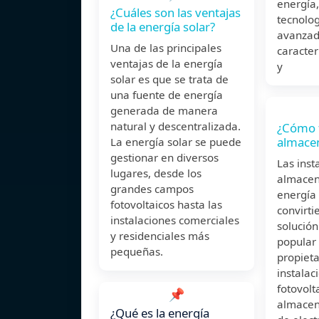
energía,
¿Cuáles son las ventajas
tecnolo
de la energía solar?
avanzad
Una de las principales
caracter
ventajas de la energía
y
solar es que se trata de
una fuente de energía
generada de manera
natural y descentralizada.
¿Cómo f
almace
La energía solar se puede
gestionar en diversos
Las inst
lugares, desde los
almacen
grandes campos
energía 
fotovoltaicos hasta las
convirt
instalaciones comerciales
solució
y residenciales más
popular 
pequeñas.
propieta
instalac
fotovolt
📌
almacen
¿Qué es la energía