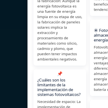
la fabricación: Aunque la
benefici
energía fotovoltaica es
tendenci
una fuente de energía
limpia en su etapa de uso,
la fabricación de paneles
solares implica la
☀️ Foto
extracción y
almace
procesamiento de
energía
materiales como silicio,
Fotovolt
cadmio y plomo, que
almacen
pueden tener impactos
energía:
ambientales negativos.
ventajas
diferenc
📌
almacen
energía 
¿Cuáles son los
almacen
limitantes de la
implementación de
batería
sistemas fotovoltaicos?
Necesidad de espacio: La
implementación de