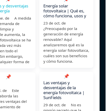
s y desventajas
Energía solar
nergía
fotovoltaica | Qué es,
cómo funciona, usos y
ne. de A medida
23 de oct. de
demanda de
¿Preocupado por la
limpia y
generación de energía
le aumenta, la
renovable? Aquí
fotovoltaica se ha
analizaremos qué es la
cada vez más
energía solar fotovoltaica,
en todo el
cuáles son sus beneficios
Sin embargo,
y cómo funciona.
alquier forma de
📌
📌
Las ventajas y
desventajas de la
ul. de Este
energía fotovoltaica |
 aborda las
SunFields
les ventajas del
29 de oct. de No es
amiento de
ningún secreto que la