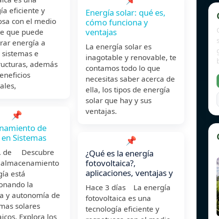
ía eficiente y
Energía solar: qué es,
osa con el medio
cómo funciona y
ventajas
e que puede
rar energía a
La energía solar es
 sistemas e
inagotable y renovable, te
ructuras, además
contamos todo lo que
eneficios
necesitas saber acerca de
ales,
ella, los tipos de energía
solar que hay y sus
ventajas.
📌
namiento de
 en Sistemas
📌
r. de Descubre
¿Qué es la energía
fotovoltaica?,
 almacenamiento
aplicaciones, ventajas y
gía está
ionando la
Hace 3 días La energía
ia y autonomía de
fotovoltaica es una
emas solares
tecnología eficiente y
aicos. Explora los