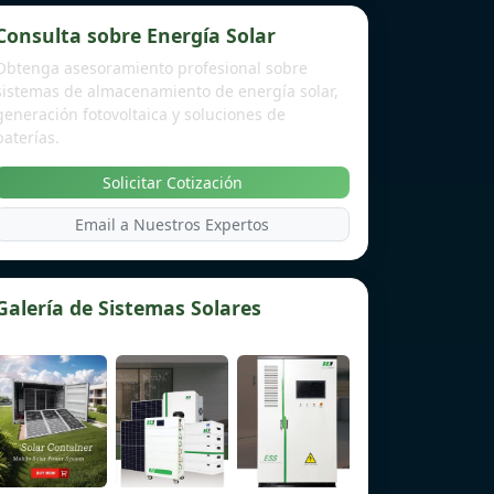
Consulta sobre Energía Solar
Obtenga asesoramiento profesional sobre
sistemas de almacenamiento de energía solar,
generación fotovoltaica y soluciones de
baterías.
Solicitar Cotización
Email a Nuestros Expertos
Galería de Sistemas Solares