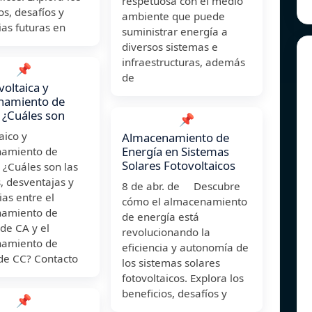
respetuosa con el medio
os, desafíos y
ambiente que puede
as futuras en
suministrar energía a
diversos sistemas e
infraestructuras, además
📌
de
voltaica y
namiento de
 ¿Cuáles son
📌
aico y
Almacenamiento de
Energía en Sistemas
amiento de
Solares Fotovoltaicos
 ¿Cuáles son las
, desventajas y
8 de abr. de Descubre
ias entre el
cómo el almacenamiento
amiento de
de energía está
de CA y el
revolucionando la
amiento de
eficiencia y autonomía de
 de CC? Contacto
los sistemas solares
fotovoltaicos. Explora los
beneficios, desafíos y
📌