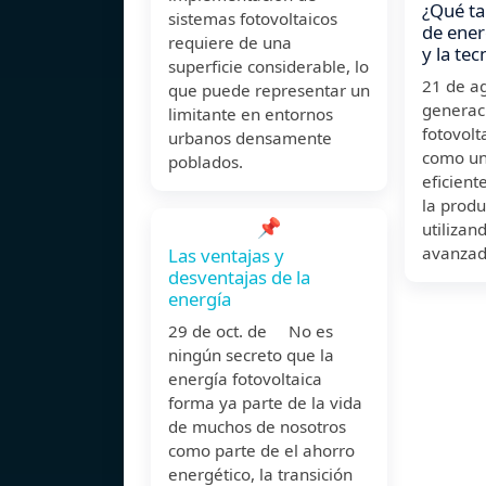
¿Qué ta
sistemas fotovoltaicos
de ener
requiere de una
y la te
superficie considerable, lo
21 de a
que puede representar un
generac
limitante en entornos
fotovolt
urbanos densamente
como un
poblados.
eficient
la produ
📌
utilizan
avanzad
Las ventajas y
desventajas de la
energía
29 de oct. de No es
ningún secreto que la
energía fotovoltaica
forma ya parte de la vida
de muchos de nosotros
como parte de el ahorro
energético, la transición