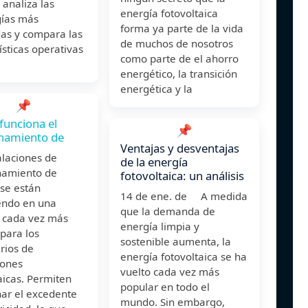
 analiza las
energía fotovoltaica
gías más
forma ya parte de la vida
as y compara las
de muchos de nosotros
ísticas operativas
como parte de el ahorro
energético, la transición
energética y la
📌
unciona el
📌
namiento de
Ventajas y desventajas
alaciones de
de la energía
amiento de
fotovoltaica: un análisis
se están
14 de ene. de A medida
iendo en una
que la demanda de
n cada vez más
energía limpia y
para los
sostenible aumenta, la
rios de
energía fotovoltaica se ha
iones
vuelto cada vez más
aicas. Permiten
popular en todo el
ar el excedente
mundo. Sin embargo,