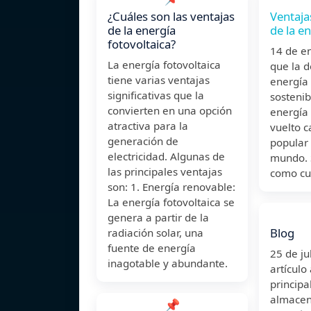
¿Cuáles son las ventajas
Ventaja
de la energía
de la e
fotovoltaica?
14 de e
La energía fotovoltaica
que la 
tiene varias ventajas
energía 
significativas que la
sostenib
convierten en una opción
energía 
atractiva para la
vuelto 
generación de
popular 
electricidad. Algunas de
mundo. 
las principales ventajas
como cu
son: 1. Energía renovable:
La energía fotovoltaica se
genera a partir de la
Blog
radiación solar, una
fuente de energía
25 de j
inagotable y abundante.
artículo
principa
almacen
📌