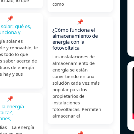
ricidad, lo que
como
📌
📌
 solar: qué es,
¿Cómo funciona el
unciona y
almacenamiento de
ía solar es
energía con la
fotovoltaica
le y renovable, te
s todo lo que
Las instalaciones de
s saber acerca de
almacenamiento de
s tipos de energía
energía se están
e hay y sus
convirtiendo en una
.
solución cada vez más
popular para los
propietarios de
📌
instalaciones
 la energía
fotovoltaicas. Permiten
aica?,
almacenar el
iones,
días La energía
📌
aica es una