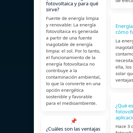
de elect
fotovoltaica y para qué
sirve?
Fuente de energía limpia
y renovable: La energía
Energía
fotovoltaica es generada
cómo f
a partir de una fuente
La energ
inagotable de energía
inagotab
limpia: el sol. Por lo tanto,
contamo
el funcionamiento de la
necesita
energía fotovoltaica no
ella, lo
contribuye a la
solar qu
contaminación ambiental,
ventajas
lo que la convierte en una
opción energética
sostenible y favorable
para el medioambiente.
¿Qué es
fotovolt
aplicac
📌
Hace 3 
¿Cuáles son las ventajas
fotovolt