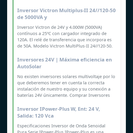
Inversor Victron Multiplus-II 24//120-50
de 5000VA y
Inversor Victron de 24V y 4.000W (5000VA)
contínuos a 25ºC con cargador integrado de
120A. El relé de transferencia que incorpora es
de 50A. Modelo Victron MultiPlus-II 24//120-50.
Inversores 24V | Máxima eficiencia en
AutoSolar
No existen inversores solares multivoltaje por lo
que deberemos tener en cuenta la correcta
instalación de nuestro equipo y su conexión a
baterías 24V únicamente. Comprar Inversores
Inversor IPower-Plus W, Ent: 24 V,
Salida: 120 Vca
Especificaciones Inversor de Onda Senoidal
Pura Serie IPower-Plus IPower-Plus es una