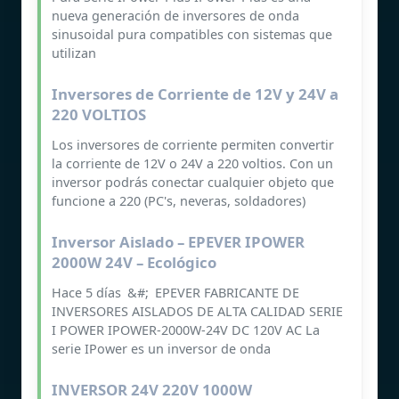
nueva generación de inversores de onda
sinusoidal pura compatibles con sistemas que
utilizan
Inversores de Corriente de 12V y 24V a
220 VOLTIOS
Los inversores de corriente permiten convertir
la corriente de 12V o 24V a 220 voltios. Con un
inversor podrás conectar cualquier objeto que
funcione a 220 (PC's, neveras, soldadores)
Inversor Aislado – EPEVER IPOWER
2000W 24V – Ecológico
Hace 5 días &#; EPEVER FABRICANTE DE
INVERSORES AISLADOS DE ALTA CALIDAD SERIE
I POWER IPOWER-2000W-24V DC 120V AC La
serie IPower es un inversor de onda
INVERSOR 24V 220V 1000W