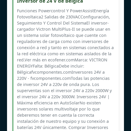
Inversor de 24 V de Bélgica
Funciones Powercontrol Y PowerAssistEnergía
Fotovoltaica2 Salidas de 230VACConfiguración,
Seguimiento Y Control Del SistemaEl inversor-
cargador Victron MultiPlus-II se puede usar en
un sistema solar fotovoltaico que cuente con
reguladores de carga como con inversores de
conexión a red y tanto en sistemas conectados a
la red eléctrica como en sistemas aislados de la
red.Ver más en ecofener.comMarca: VICTRON
ENERGYFalta: BélgicaDebe incluir:
Bélgicafvcomponentes.comInversores 24V a
220V - fvcomponentes.comTodas las potencias
de inversor 24V a 220v de onda pura. Los
superventas son el inversor 24V a 220v 2000W y
el inversor 24V a 220v 3000W. Inversores 24V |
Máxima eficiencia en AutoSolarNo existen
inversores solares multivoltaje por lo que
deberemos tener en cuenta la correcta
instalación de nuestro equipo y su conexión a
baterías 24V únicamente. Comprar Inversores