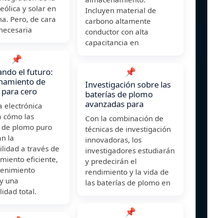
eólica y solar en
Incluyen material de
ma. Pero, de cara
carbono altamente
 necesaria
conductor con alta
capacitancia en
📌
📌
ndo el futuro:
namiento de
Investigación sobre las
 para cero
baterías de plomo
avanzadas para
a electrónica
 cómo las
Con la combinación de
s de plomo puro
técnicas de investigación
n la
innovadoras, los
ilidad a través de
investigadores estudiarán
miento eficiente,
y predecirán el
enimiento
rendimiento y la vida de
y una
las baterías de plomo en
lidad total.
📌