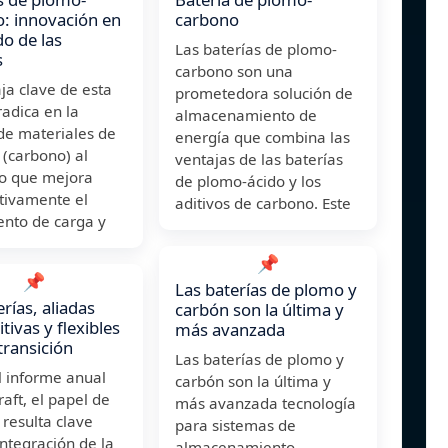
: innovación en
carbono
o de las
Las baterías de plomo-
s
carbono son una
ja clave de esta
prometedora solución de
radica en la
almacenamiento de
de materiales de
energía que combina las
(carbono) al
ventajas de las baterías
lo que mejora
de plomo-ácido y los
ativamente el
aditivos de carbono. Este
ento de carga y
📌
📌
Las baterías de plomo y
rías, aliadas
carbón son la última y
tivas y flexibles
más avanzada
transición
Las baterías de plomo y
l informe anual
carbón son la última y
raft, el papel de
más avanzada tecnología
 resulta clave
para sistemas de
integración de la
almacenamiento.