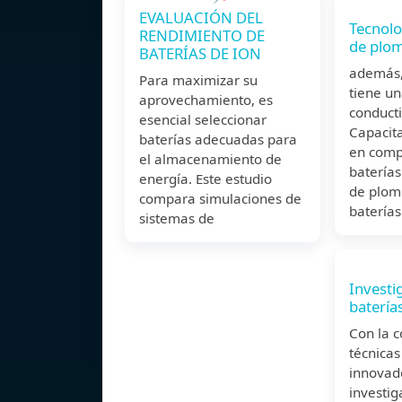
EVALUACIÓN DEL
Tecnolo
RENDIMIENTO DE
de plo
BATERÍAS DE ION
además, 
Para maximizar su
tiene u
aprovechamiento, es
conducti
esencial seleccionar
Capacita
baterías adecuadas para
en comp
el almacenamiento de
batería
energía. Este estudio
de plomo
compara simulaciones de
baterías
sistemas de
Investi
batería
Con la 
técnicas
innovado
investig