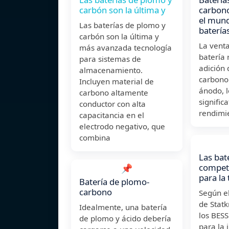
carbón son la última y
carbono
el mund
Las baterías de plomo y
batería
carbón son la última y
La venta
más avanzada tecnología
batería 
para sistemas de
adición 
almacenamiento.
carbono 
Incluyen material de
ánodo, 
carbono altamente
signific
conductor con alta
rendimi
capacitancia en el
electrodo negativo, que
combina
Las bate
competi
📌
para la 
Batería de plomo-
carbono
Según e
de Statk
Idealmente, una batería
los BESS
de plomo y ácido debería
para la 