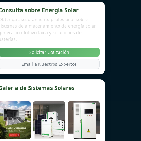
Consulta sobre Energía Solar
Obtenga asesoramiento profesional sobre
sistemas de almacenamiento de energía solar,
generación fotovoltaica y soluciones de
baterías.
Solicitar Cotización
Email a Nuestros Expertos
Galería de Sistemas Solares