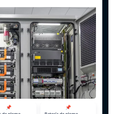
📌
📌
s de plomo-
Batería de plomo-