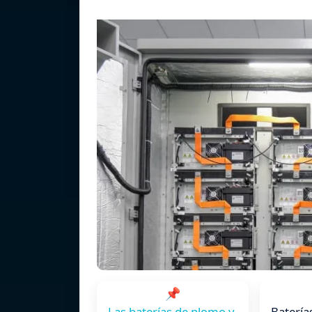
📌
Las baterías de plomo y
Batería