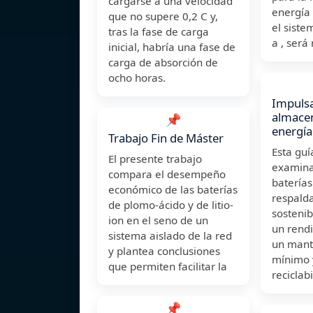
cargarse a una velocidad
energía 
que no supere 0,2 C y,
el siste
tras la fase de carga
a , será
inicial, habría una fase de
carga de absorción de
ocho horas.
Impulsa
almace
📌
energía
Trabajo Fin de Máster
Esta guí
El presente trabajo
examina
compara el desempeño
batería
económico de las baterías
respalda
de plomo-ácido y de litio-
sostenib
ion en el seno de un
un rendi
sistema aislado de la red
un mant
y plantea conclusiones
mínimo 
que permiten facilitar la
reciclabi
📌