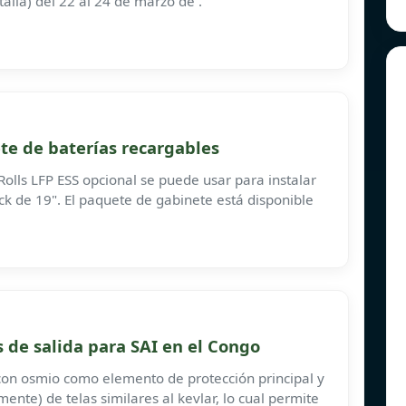
talia) del 22 al 24 de marzo de .
ete de baterías recargables
 Rolls LFP ESS opcional se puede usar para instalar
ck de 19". El paquete de gabinete está disponible
 de salida para SAI en el Congo
on osmio como elemento de protección principal y
ente) de telas similares al kevlar, lo cual permite