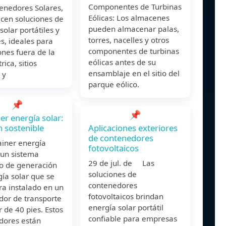
Componentes de Turbinas
enedores Solares,
Eólicas: Los almacenes
ecen soluciones de
pueden almacenar palas,
solar portátiles y
torres, nacelles y otros
es, ideales para
componentes de turbinas
ones fuera de la
eólicas antes de su
rica, sitios
ensamblaje en el sitio del
 y
parque eólico.
📌
📌
er energía solar:
n sostenible
Aplicaciones exteriores
de contenedores
ainer energía
fotovoltaicos
 un sistema
29 de jul. de Las
o de generación
soluciones de
ía solar que se
contenedores
ra instalado en un
fotovoltaicos brindan
dor de transporte
energía solar portátil
 de 40 pies. Estos
confiable para empresas
dores están