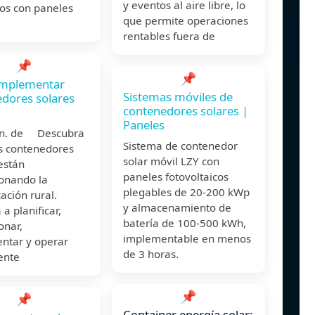
y eventos al aire libre, lo
os con paneles
que permite operaciones
rentables fuera de
📌
📌
mplementar
Sistemas móviles de
dores solares
contenedores solares |
Paneles
un. de Descubra
Sistema de contenedor
s contenedores
solar móvil LZY con
están
paneles fotovoltaicos
ionando la
plegables de 20-200 kWp
cación rural.
y almacenamiento de
a planificar,
batería de 100-500 kWh,
onar,
implementable en menos
ntar y operar
de 3 horas.
ente
📌
📌
Container energía solar: