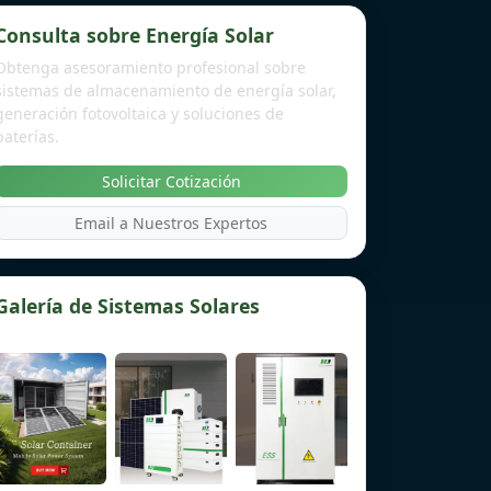
Consulta sobre Energía Solar
Obtenga asesoramiento profesional sobre
sistemas de almacenamiento de energía solar,
generación fotovoltaica y soluciones de
baterías.
Solicitar Cotización
Email a Nuestros Expertos
Galería de Sistemas Solares