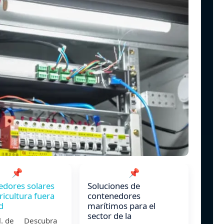
📌
📌
dores solares
Soluciones de
ricultura fuera
contenedores
d
marítimos para el
sector de la
ul. de Descubra