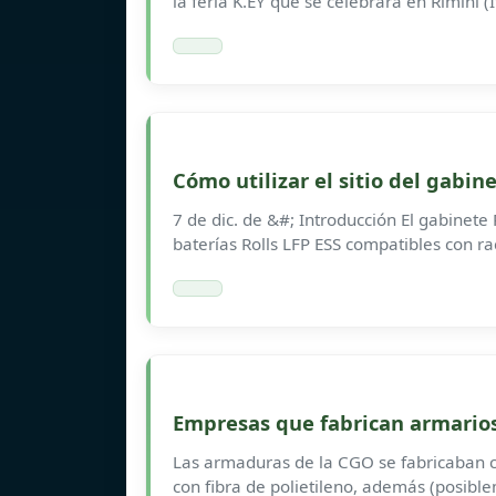
la feria K.EY que se celebrará en Rimini (I
Cómo utilizar el sitio del gabin
7 de dic. de &#; Introducción El gabinete
baterías Rolls LFP ESS compatibles con ra
Empresas que fabrican armarios
Las armaduras de la CGO se fabricaban c
con fibra de polietileno, además (posiblem