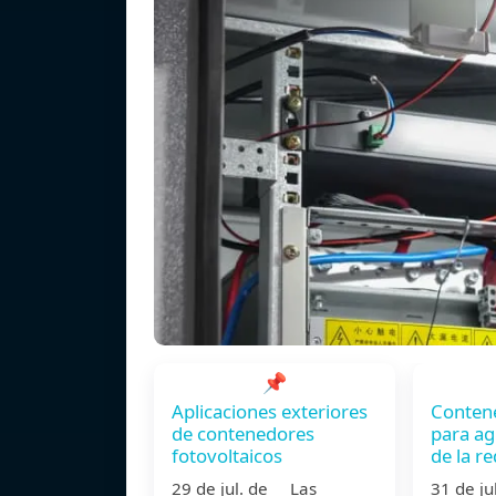
📌
Aplicaciones exteriores
Contene
de contenedores
para ag
fotovoltaicos
de la re
29 de jul. de Las
31 de j