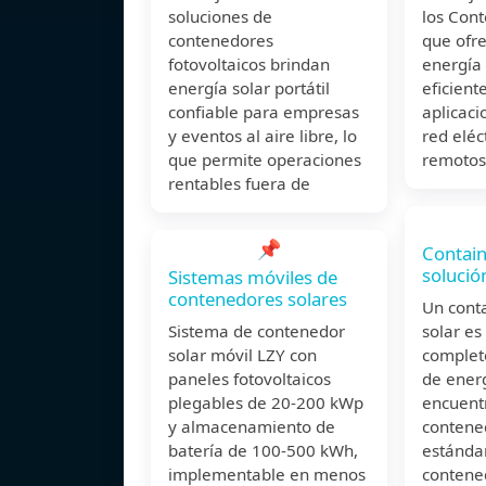
soluciones de
los Cont
contenedores
que ofr
fotovoltaicos brindan
energía 
energía solar portátil
eficient
confiable para empresas
aplicaci
y eventos al aire libre, lo
red eléct
que permite operaciones
remotos
rentables fuera de
📌
Contain
solució
Sistemas móviles de
contenedores solares
Un cont
Sistema de contenedor
solar es
solar móvil LZY con
complet
paneles fotovoltaicos
de energ
plegables de 20-200 kWp
encuent
y almacenamiento de
contene
batería de 100-500 kWh,
estándar
implementable en menos
contene