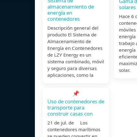
Sistema de
Gama d
almacenamiento de
solares
energía en
Hace 6 
contenedores
contene
Descripción general del
móviles 
producto El Sistema de
energía 
Almacenamiento de
trabajo
Energía en Contenedores
energía 
de LZY Energy es un
eficient
sistema combinado, móvil
maximiz
y seguro para diversas
solar.
aplicaciones, como la
📌
Uso de contenedores de
transporte para
construir casas con
21 de jul. de Los
contenedores marítimos
se pueden convertir en