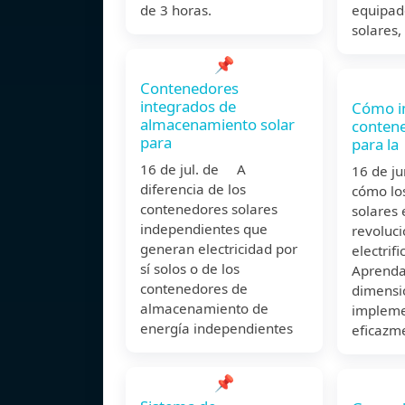
de 3 horas.
equipad
solares,
📌
Contenedores
integrados de
Cómo i
almacenamiento solar
contene
para
para la
16 de jul. de A
16 de j
diferencia de los
cómo lo
contenedores solares
solares 
independientes que
revoluc
generan electricidad por
electrifi
sí solos o de los
Aprenda 
contenedores de
dimensi
almacenamiento de
impleme
energía independientes
eficazm
📌