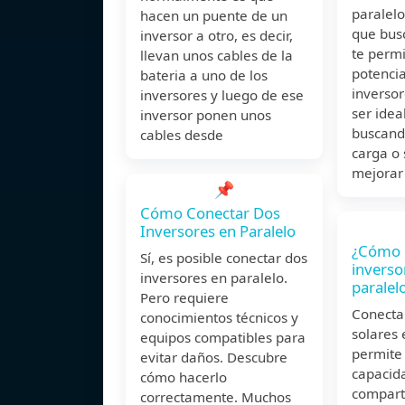
paralelo
hacen un puente de un
que busc
inversor a otro, es decir,
te permi
llevan unos cables de la
potencia
bateria a uno de los
inversor
inversores y luego de ese
ser ideal
inversor ponen unos
buscand
cables desde
carga o
mejorar 
📌
Cómo Conectar Dos
Inversores en Paralelo
¿Cómo 
Sí, es posible conectar dos
inverso
inversores en paralelo.
paralel
Pero requiere
Conecta
conocimientos técnicos y
solares 
equipos compatibles para
permite 
evitar daños. Descubre
capacid
cómo hacerlo
comparti
correctamente. Muchos