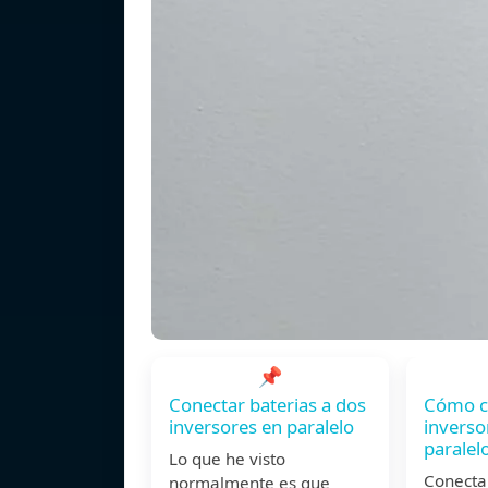
📌
Conectar baterias a dos
️Cómo c
inversores en paralelo
inverso
paralel
Lo que he visto
Conecta
normalmente es que