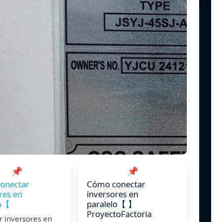
📌
📌
onectar
️Cómo conectar
res en
inversores en
o【 ️
paralelo【 ️】
ProyectoFactoria
r inversores en