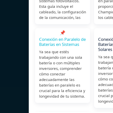
sistemas fotovoltaicos.
en paral
Esta guía incluye el
proporc
cableado, la configuración
Champion
de la comunicación, las
los cabl
📌
Conexión en Paralelo de
Conexió
Baterías en Sistemas
Batería
Solares
Ya sea que estés
Ya sea q
trabajando con una sola
trabaja
batería o con múltiples
batería 
inversores, comprender
inverso
cómo conectar
cómo co
adecuadamente las
adecuad
baterías en paralelo es
baterías
crucial para la eficiencia y
crucial p
longevidad de tu sistema.
longevi