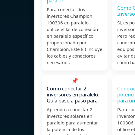
para un
Cómo C
Para conectar dos
Inverso
inversores Champion
100306 en paralelo,
Sí, es p
utilice el kit de conexión
inversor
en paralelo específico
Pero re
proporcionado por
conocimi
Champion. Este kit incluye
equipos
los cables y conectores
evitar 
necesarios
cómo ha
📌
Cómo conectar 2
Conexió
inversores en paralelo:
potenci
Guía paso a paso para
para un
Aprenda a conectar 2
Para co
inversores solares en
inverso
paralelo para aumentar
100306 
la potencia de los
utilice e