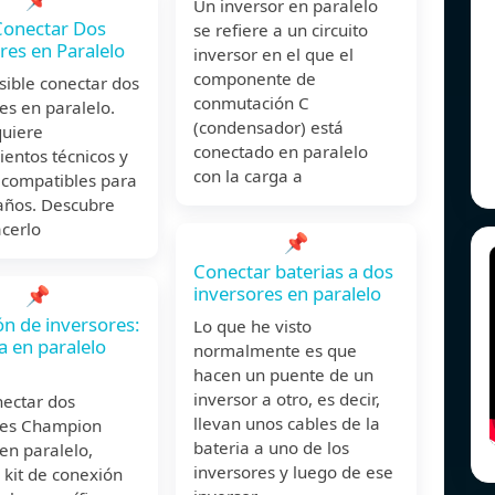
Un inversor en paralelo
onectar Dos
se refiere a un circuito
res en Paralelo
inversor en el que el
componente de
osible conectar dos
conmutación C
es en paralelo.
(condensador) está
quiere
conectado en paralelo
entos técnicos y
con la carga a
 compatibles para
daños. Descubre
cerlo
📌
Conectar baterias a dos
inversores en paralelo
📌
n de inversores:
Lo que he visto
a en paralelo
normalmente es que
hacen un puente de un
inversor a otro, es decir,
nectar dos
llevan unos cables de la
res Champion
bateria a uno de los
en paralelo,
inversores y luego de ese
l kit de conexión