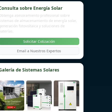
Consulta sobre Energía Solar
Obtenga asesoramiento profesional sobre
sistemas de almacenamiento de energía solar,
generación fotovoltaica y soluciones de
baterías.
Solicitar Cotización
Email a Nuestros Expertos
Galería de Sistemas Solares