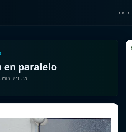
Inicio
o
a en paralelo
3 min lectura