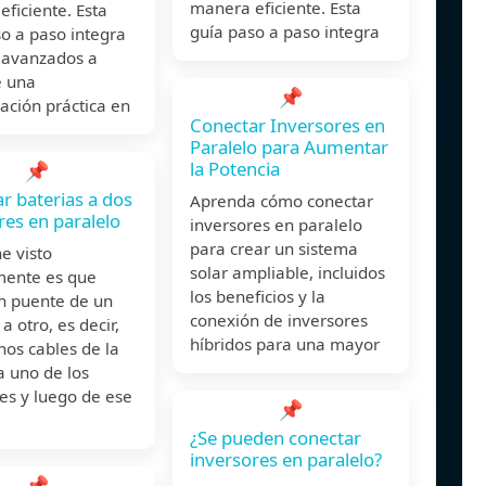
manera eficiente. Esta
ficiente. Esta
guía paso a paso integra
o a paso integra
s avanzados a
e una
📌
ación práctica en
Conectar Inversores en
Paralelo para Aumentar
la Potencia
📌
r baterias a dos
Aprenda cómo conectar
res en paralelo
inversores en paralelo
para crear un sistema
e visto
solar ampliable, incluidos
ente es que
los beneficios y la
n puente de un
conexión de inversores
a otro, es decir,
híbridos para una mayor
nos cables de la
a uno de los
es y luego de ese
📌
¿Se pueden conectar
inversores en paralelo?
📌