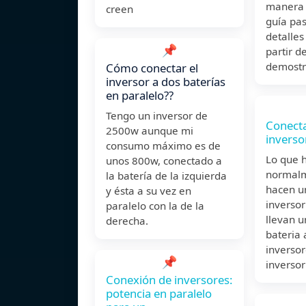
manera e
creen
guía pas
detalle
📌
partir d
demostr
Cómo conectar el
inversor a dos baterías
en paralelo??
Tengo un inversor de
Conecta
2500w aunque mi
inverso
consumo máximo es de
Lo que h
unos 800w, conectado a
normalm
la batería de la izquierda
hacen u
y ésta a su vez en
inversor 
paralelo con la de la
llevan u
derecha.
bateria 
inversor
📌
inversor
Conexión de inversores:
potencia en paralelo