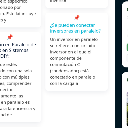
inversor
elo específico
ionado por
. Este kit incluye
📌
es y
¿Se pueden conectar
inversores en paralelo?
📌
Un inversor en paralelo
n en Paralelo de
se refiere a un circuito
s en Sistemas
inversor en el que el
 DIY:
componente de
ue estés
conmutación C
ndo con una sola
(condensador) está
o con múltiples
conectado en paralelo
res, comprender
con la carga a
nectar
amente las
 en paralelo es
ara la eficiencia y
dad de