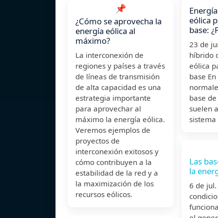
📌
Energía
eólica 
¿Cómo se aprovecha la
base: ¿
energía eólica al
máximo?
23 de j
La interconexión de
híbrido 
regiones y países a través
eólica p
de líneas de transmisión
base En 
de alta capacidad es una
normales
estrategia importante
base de
para aprovechar al
suelen 
máximo la energía eólica.
sistema
Veremos ejemplos de
proyectos de
interconexión exitosos y
Las base
cómo contribuyen a la
la energ
estabilidad de la red y a
la maximización de los
6 de jul
recursos eólicos.
condici
funcion
el gene