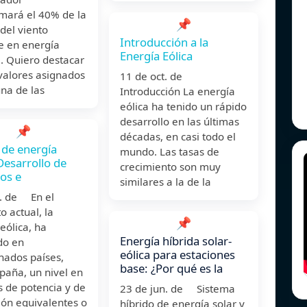
rmará el 40% de la
📌
del viento
Introducción a la
e en energía
Energía Eólica
a. Quiero destacar
valores asignados
11 de oct. de
na de las
Introducción La energía
eólica ha tenido un rápido
desarrollo en las últimas
📌
décadas, en casi todo el
de energía
mundo. Las tasas de
 Desarrollo de
crecimiento son muy
os e
similares a la de la
b. de En el
 actual, la
📌
eólica, ha
Energía híbrida solar-
do en
eólica para estaciones
nados países,
base: ¿Por qué es la
paña, un nivel en
 de potencia y de
23 de jun. de Sistema
ión equivalentes o
híbrido de energía solar y