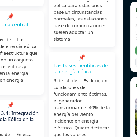
eólica para estaciones
base En circunstancias
📌
normales, las estaciones
 una central
base de comunicaciones
suelen adoptar un
sistema
ov. de Las
de energía eólica
nfraestructura que
📌
 en un conjunto
Las bases científicas de
nas eólicas y
la energía eólica
en la energía
 en energía
6 de jul. de Es decir, en
.
condiciones de
funcionamiento óptimas,
el generador
📌
transformará el 40% de la
 3.4: Integración
energía del viento
ía Eólica en la
incidente en energía
eléctrica. Quiero destacar
br. de En esta
que los valores