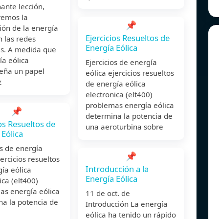
ante lección,
remos la
📌
ión de la energía
Ejercicios Resueltos de
n las redes
Energía Eólica
as. A medida que
ía eólica
Ejercicios de energía
ña un papel
eólica ejercicios resueltos
z
de energía eólica
electronica (elt400)
problemas energía eólica
📌
determina la potencia de
ios Resueltos de
una aeroturbina sobre
 Eólica
os de energía
📌
jercicios resueltos
Introducción a la
ía eólica
Energía Eólica
ica (elt400)
as energía eólica
11 de oct. de
na la potencia de
Introducción La energía
eólica ha tenido un rápido