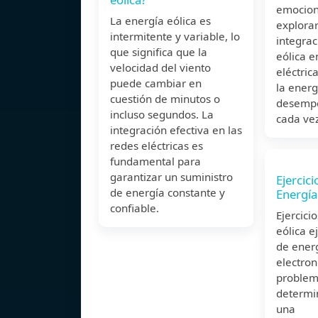
emocion
La energía eólica es
explora
intermitente y variable, lo
integrac
que significa que la
eólica e
velocidad del viento
eléctric
puede cambiar en
la energ
cuestión de minutos o
desempe
incluso segundos. La
cada ve
integración efectiva en las
redes eléctricas es
fundamental para
garantizar un suministro
Ejercic
de energía constante y
Energía
confiable.
Ejercici
eólica e
de energ
electron
problem
determi
una