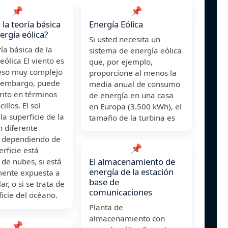
📌
📌
 la teoría básica
Energía Eólica
ergía eólica?
Si usted necesita un
ría básica de la
sistema de energía eólica
eólica El viento es
que, por ejemplo,
eso muy complejo
proporcione al menos la
n embargo, puede
media anual de consumo
rito en términos
de energía en una casa
illos. El sol
en Europa (3.500 kWh), el
 la superficie de la
tamaño de la turbina es
n diferente
 dependiendo de
📌
erficie está
El almacenamiento de
 de nubes, si está
energía de la estación
mente expuesta a
base de
lar, o si se trata de
comunicaciones
ficie del océano.
Planta de
almacenamiento con
📌