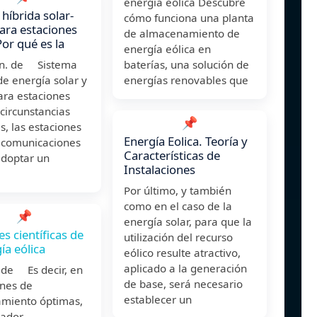
energía eólica Descubre
 híbrida solar-
cómo funciona una planta
para estaciones
de almacenamiento de
Por qué es la
energía eólica en
un. de Sistema
baterías, una solución de
de energía solar y
energías renovables que
ara estaciones
circunstancias
📌
, las estaciones
Energía Eolica. Teoría y
 comunicaciones
Características de
adoptar un
Instalaciones
Por último, y también
como en el caso de la
📌
energía solar, para que la
s científicas de
utilización del recurso
ía eólica
eólico resulte atractivo,
aplicado a la generación
. de Es decir, en
de base, será necesario
ones de
establecer un
amiento óptimas,
rador