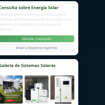
Consulta sobre Energía Solar
Obtenga asesoramiento profesional sobre
sistemas de almacenamiento de energía solar,
generación fotovoltaica y soluciones de
baterías.
Solicitar Cotización
Email a Nuestros Expertos
Galería de Sistemas Solares