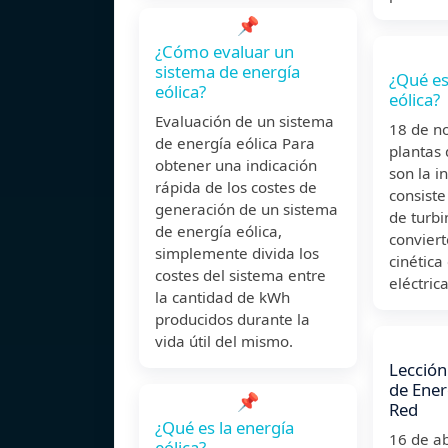
📌
¿Cómo evaluar un
sistema de energía
¿Qué es
eólica?
eólica?
Evaluación de un sistema
18 de n
de energía eólica Para
plantas 
obtener una indicación
son la i
rápida de los costes de
consiste
generación de un sistema
de turbi
de energía eólica,
conviert
simplemente divida los
cinética
costes del sistema entre
eléctrica
la cantidad de kWh
producidos durante la
vida útil del mismo.
Lección
de Energ
📌
Red
¿Qué es la energía
16 de a
eólica?