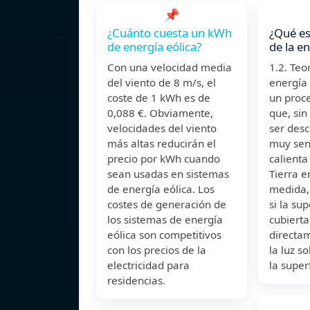
📌
¿Cuánto cuesta un kWh
¿Qué es
de energía eólica?
de la en
Con una velocidad media
1.2. Teo
del viento de 8 m/s, el
energía 
coste de 1 kWh es de
un proc
0,088 €. Obviamente,
que, si
velocidades del viento
ser desc
más altas reducirán el
muy senc
precio por kWh cuando
calienta
sean usadas en sistemas
Tierra e
de energía eólica. Los
medida,
costes de generación de
si la sup
los sistemas de energía
cubierta
eólica son competitivos
directa
con los precios de la
la luz so
electricidad para
la super
residencias.