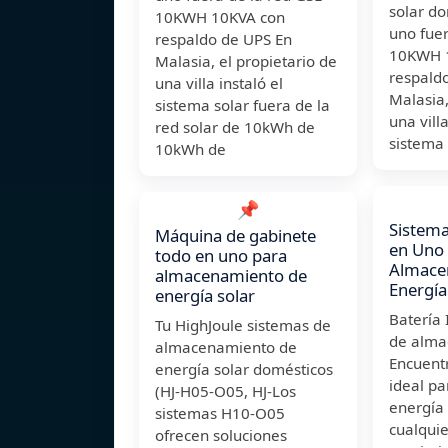
solar d
10KWH 10KVA con
uno fuer
respaldo de UPS En
10KWH 
Malasia, el propietario de
respald
una villa instaló el
Malasia,
sistema solar fuera de la
una villa
red solar de 10kWh de
sistema 
10kWh de
📌
Sistema
Máquina de gabinete
en Uno
todo en uno para
Almace
almacenamiento de
Energía
energía solar
Batería 
Tu HighJoule sistemas de
de alma
almacenamiento de
Encuentr
energía solar domésticos
ideal pa
(HJ-H05-O05, HJ-Los
energía 
sistemas H10-O05
cualqui
ofrecen soluciones