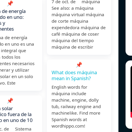
7 de oct. de máquina
📌
See also: a máquina
 de energía
máquina virtual máquina
odo en uno:
de corte máquina
s y
expendedora máquina de
entes
café máquina de coser
ma de energía
máquina del tiempo
do en uno es una
máquina de escribir
 integral que
 todos los
ntes necesarios
📌
erar y utilizar
What does máquina
solar en un solo
mean in Spanish?
ivo. Este
English words for
máquina include
📌
machine, engine, dolly
tub, railway engine and
 solar
machinelike. Find more
co fuera de la
Spanish words at
o en uno de 10
wordhippo.com!
ic. de Sistema