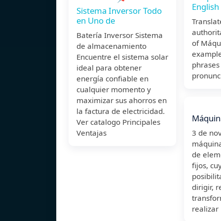
English
Sistema Inversor Todo
en Uno de
Transla
authorit
Batería Inversor Sistema
of Máqui
de almacenamiento
example
Encuentre el sistema solar
phrases
ideal para obtener
pronunci
energía confiable en
cualquier momento y
maximizar sus ahorros en
la factura de electricidad.
Máquin
Ver catalogo Principales
Ventajas
3 de n
máquina
de elem
fijos, c
posibili
dirigir, 
transfor
realizar