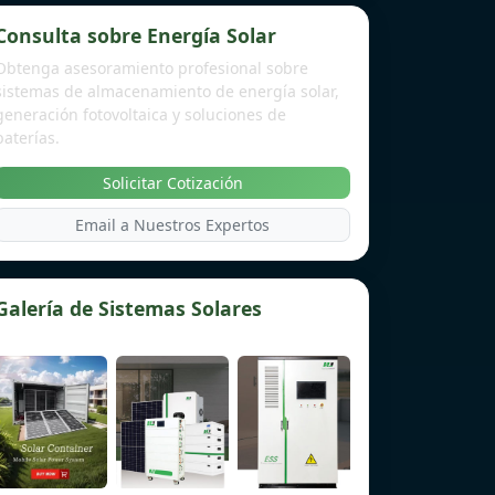
Consulta sobre Energía Solar
Obtenga asesoramiento profesional sobre
sistemas de almacenamiento de energía solar,
generación fotovoltaica y soluciones de
baterías.
Solicitar Cotización
Email a Nuestros Expertos
Galería de Sistemas Solares