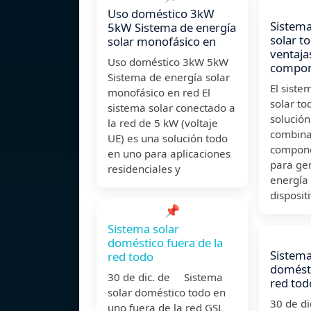
Uso doméstico 3kW
Sistema
5kW Sistema de energía
solar t
solar monofásico en
ventaja
Uso doméstico 3kW 5kW
compon
Sistema de energía solar
El siste
monofásico en red El
solar to
sistema solar conectado a
solución
la red de 5 kW (voltaje
combina
UE) es una solución todo
compone
en uno para aplicaciones
para gen
residenciales y
energía 
disposit
📌
Sistema solar
doméstico fuera de la
Sistema
red todo
domésti
30 de dic. de Sistema
red tod
solar doméstico todo en
30 de d
uno fuera de la red GSL