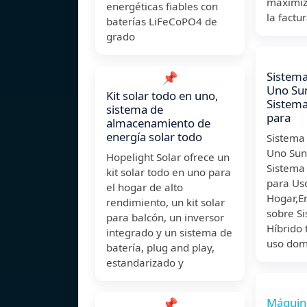
maximiz
energéticas fiables con
la factu
baterías LiFeCoPO4 de
grado
Sistema
📌
Uno Su
Kit solar todo en uno,
Sistema
sistema de
para
almacenamiento de
energía solar todo
Sistema
Uno Sun
Hopelight Solar ofrece un
Sistema 
kit solar todo en uno para
para Uso
el hogar de alto
Hogar,E
rendimiento, un kit solar
sobre Si
para balcón, un inversor
Híbrido
integrado y un sistema de
uso dom
batería, plug and play,
estandarizado y
Máquina
📌