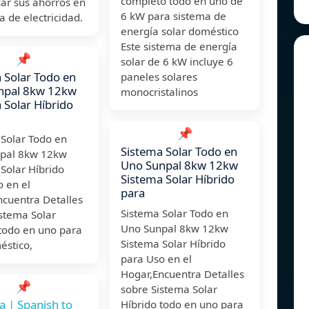
completo todo en uno de
ar sus ahorros en
6 kW para sistema de
ra de electricidad.
energía solar doméstico
Este sistema de energía
📌
solar de 6 kW incluye 6
 Solar Todo en
paneles solares
npal 8kw 12kw
monocristalinos
 Solar Híbrido
📌
 Solar Todo en
Sistema Solar Todo en
pal 8kw 12kw
Uno Sunpal 8kw 12kw
Solar Híbrido
Sistema Solar Híbrido
 en el
para
ncuentra Detalles
Sistema Solar Todo en
stema Solar
Uno Sunpal 8kw 12kw
 todo en uno para
Sistema Solar Híbrido
éstico,
para Uso en el
Hogar,Encuentra Detalles
📌
sobre Sistema Solar
 | Spanish to
Híbrido todo en uno para