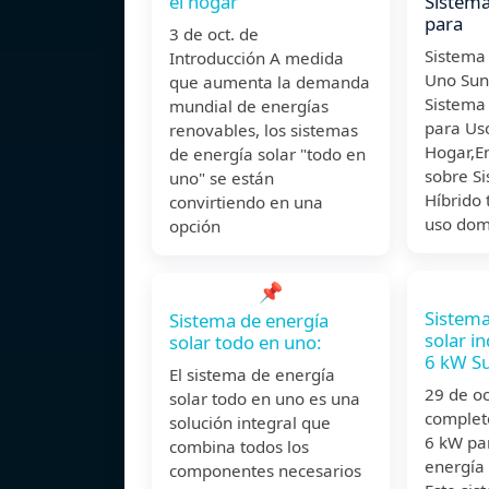
el hogar
Sistema
para
3 de oct. de
Sistema
Introducción A medida
Uno Sun
que aumenta la demanda
Sistema 
mundial de energías
para Uso
renovables, los sistemas
Hogar,E
de energía solar "todo en
sobre Si
uno" se están
Híbrido
convirtiendo en una
uso dom
opción
📌
Sistema
Sistema de energía
solar i
solar todo en uno:
6 kW S
El sistema de energía
29 de o
solar todo en uno es una
complet
solución integral que
6 kW pa
combina todos los
energía
componentes necesarios