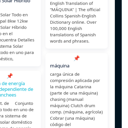
 Solar Híbrido
English Translation of
“MÁQUINA” | The official
 Solar Todo en
Collins Spanish-English
pal 8kw 12kw
Dictionary online. Over
Solar Híbrido
100,000 English
 en el
translations of Spanish
ncuentra Detalles
words and phrases.
stema Solar
 todo en uno para
📌
éstico,
máquina
carga única de
📌
compresión aplicada por
 de energía
la máquina Catarina
ndependiente de
(parte de una máquina)
unchees
chasing (manual
ct. de Conjunto
máquina) Clutch drum
o todo en uno de
comp. (máquina, agrícola)
ra sistema de
Cobrar (una máquina)
 solar doméstico
código del