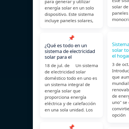
Este sis
para generar y utilizar
solar de
energía solar en un solo
paneles
dispositivo. Este sistema
monocri
incluye paneles solares,
📌
Sistema
¿Qué es todo en un
solar t
sistema de electricidad
el hoga
solar para el
3 de o
18 de jul. de Un sistema
Introdu
de electricidad solar
que aum
doméstico todo en uno es
mundial
un sistema integral de
renovabl
energía solar que
de energ
proporciona energía
uno" se
eléctrica y de calefacción
convirt
en una sola unidad. Los
opción
📌