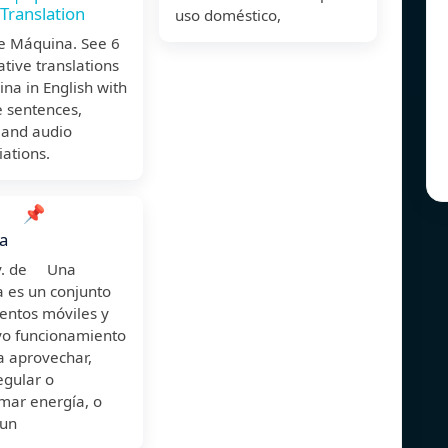
 Translation
uso doméstico,
te Máquina. See 6
ative translations
na in English with
 sentences,
 and audio
ations.
📌
a
ov. de Una
 es un conjunto
entos móviles y
uyo funcionamiento
ta aprovechar,
regular o
mar energía, o
 un