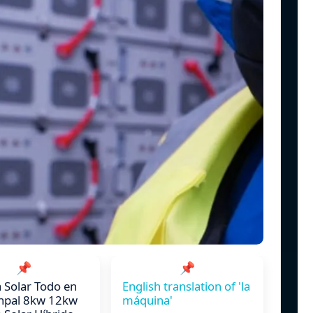
📌
📌
 Solar Todo en
English translation of 'la
npal 8kw 12kw
máquina'