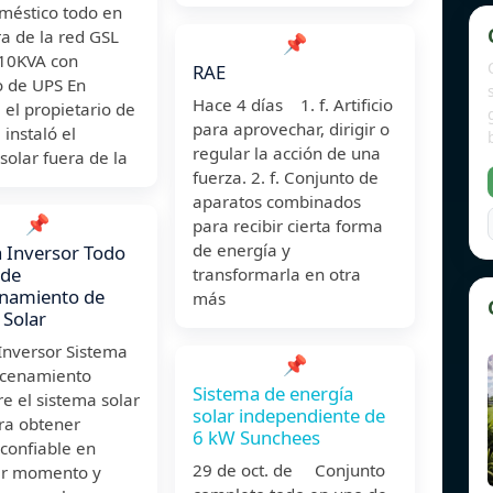
oméstico todo en
a de la red GSL
📌
10KVA con
RAE
o de UPS En
Hace 4 días 1. f. Artificio
 el propietario de
para aprovechar, dirigir o
 instaló el
regular la acción de una
solar fuera de la
fuerza. 2. f. Conjunto de
aparatos combinados
📌
para recibir cierta forma
de energía y
 Inversor Todo
 de
transformarla en otra
namiento de
más
 Solar
Inversor Sistema
📌
cenamiento
Sistema de energía
e el sistema solar
solar independiente de
ra obtener
6 kW Sunchees
confiable en
29 de oct. de Conjunto
er momento y