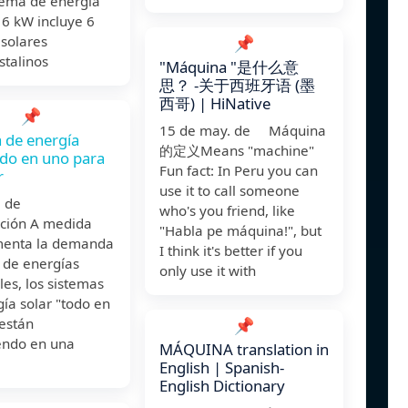
tema de energía
 6 kW incluye 6
 solares
📌
stalinos
"Máquina "是什么意
思？ -关于西班牙语 (墨
西哥) | HiNative
📌
15 de may. de Máquina
 de energía
的定义Means "machine"
odo en uno para
Fun fact: In Peru you can
r
use it to call someone
ct. de
who's you friend, like
cción A medida
"Habla pe máquina!", but
enta la demanda
I think it's better if you
 de energías
only use it with
es, los sistemas
ía solar "todo en
 están
📌
iendo en una
MÁQUINA translation in
English | Spanish-
English Dictionary