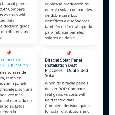
bifacial panels
duplica la producción de
 ROI? Compare
energía solar con paneles
ns vs costs with
de doble cara Los
sted data.
científicos y diseñadores
e decision guide
también están trabajando
r distributors and
para fabricar paneles
s.
solares de doble
📌
📌
 solares de
Bifacial Solar Panel
ara: ¿qué son y
Installation Best
Practices | Dual-Sided
les solares de
Solar
ara, también
When do bifacial panels
os como paneles
deliver ROI? Compare
bifaciales, son una
real gains vs costs with
cada vez más
field-tested data.
 en el mercado de
Complete decision guide
ía solar. Estos
for solar distributors and
tienen la