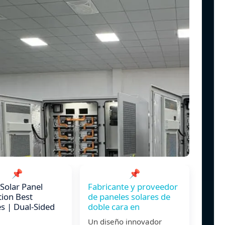
📌
📌
 Solar Panel
Fabricante y proveedor
tion Best
de paneles solares de
es | Dual-Sided
doble cara en
Un diseño innovador