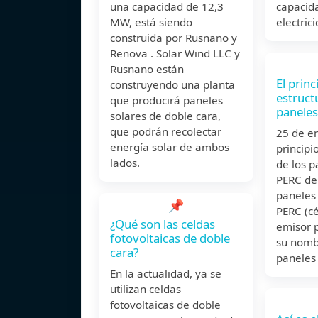
una capacidad de 12,3
capacid
MW, está siendo
electric
construida por Rusnano y
Renova . Solar Wind LLC y
Rusnano están
El princ
construyendo una planta
estruct
que producirá paneles
paneles
solares de doble cara,
que podrán recolectar
25 de e
energía solar de ambos
principi
lados.
de los p
PERC de
paneles 
📌
PERC (cé
¿Qué son las celdas
emisor 
fotovoltaicas de doble
su nomb
cara?
paneles
En la actualidad, ya se
utilizan celdas
fotovoltaicas de doble