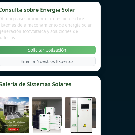
Consulta sobre Energía Solar
Obtenga asesoramiento profesional sobre
sistemas de almacenamiento de energía solar,
generación fotovoltaica y soluciones de
baterías.
Solicitar Cotización
Email a Nuestros Expertos
Galería de Sistemas Solares