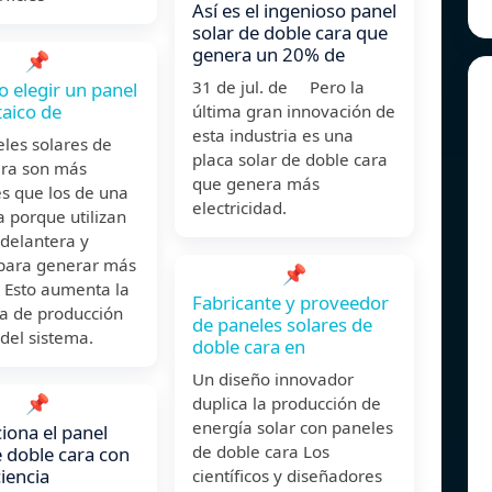
Así es el ingenioso panel
solar de doble cara que
genera un 20% de
📌
31 de jul. de Pero la
 elegir un panel
taico de
última gran innovación de
esta industria es una
les solares de
placa solar de doble cara
ara son más
que genera más
es que los de una
electricidad.
a porque utilizan
 delantera y
 para generar más
📌
 Esto aumenta la
Fabricante y proveedor
ia de producción
de paneles solares de
del sistema.
doble cara en
Un diseño innovador
📌
duplica la producción de
energía solar con paneles
ciona el panel
de doble cara Los
e doble cara con
ciencia
científicos y diseñadores