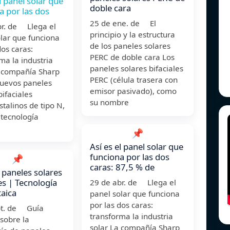
l panel solar que
doble cara
a por las dos
25 de ene. de El
br. de Llega el
principio y la estructura
lar que funciona
de los paneles solares
dos caras:
PERC de doble cara Los
ma la industria
paneles solares bifaciales
a compañía Sharp
PERC (célula trasera con
nuevos paneles
emisor pasivado), como
bifaciales
su nombre
talinos de tipo N,
 tecnología
📌
Así es el panel solar que
funciona por las dos
📌
caras: 87,5 % de
 paneles solares
les | Tecnología
29 de abr. de Llega el
taica
panel solar que funciona
por las dos caras:
pt. de Guía
transforma la industria
sobre la
solar La compañía Sharp