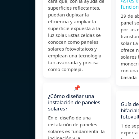
Así es e
cara que, con la ayuda de
funcion
superficies reflectantes,
puedan duplicar la
29 de a
eficiencia y ampliar la
panel so
superficie expuesta a la
por las 
luz solar. Estas celdas se
transfor
conocen como paneles
solar L
solares fotovoltaicos y
ofrece 
emplean una tecnología
solares 
tan avanzada y precisa
monocris
como compleja.
con una
basada
📌
¿Cómo diseñar una
instalación de paneles
Guía de
solares?
bifacia
fotovol
En el diseño de una
instalación de paneles
1 de se
solares es fundamental la
experta 
inclinación y la