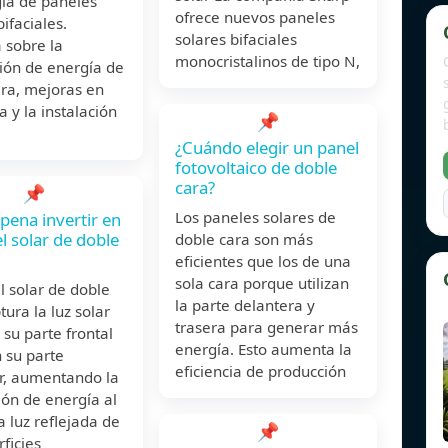
gía de paneles
ofrece nuevos paneles
bifaciales.
solares bifaciales
 sobre la
monocristalinos de tipo N,
ión de energía de
ara, mejoras en
a y la instalación
📌
¿Cuándo elegir un panel
fotovoltaico de doble
cara?
📌
Los paneles solares de
 pena invertir en
l solar de doble
doble cara son más
eficientes que los de una
sola cara porque utilizan
 solar de doble
la parte delantera y
tura la luz solar
trasera para generar más
 su parte frontal
energía. Esto aumenta la
 su parte
eficiencia de producción
or, aumentando la
ón de energía al
la luz reflejada de
📌
rficies