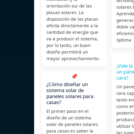
tecnolo
orientación sur de las
solares 
placas solares. La
Aprenda
disposición de las placas
generac
afecta directamente a la
doble c
cantidad de energía que
eficienci
va a producir el sistema,
óptima
por lo tanto, un buen
diseño permitirá un
mayor aprovechamiento.
¿Vale la
un pane
📌
cara?
¿Cómo diseñar un
Un panel
sistema solar de
cara cap
paneles solares para
tanto en
casas?
como en
El primer paso en el
posteri
diseño de un sistema
producci
solar de paneles solares
utilizar 
para casas es saber la
las supe