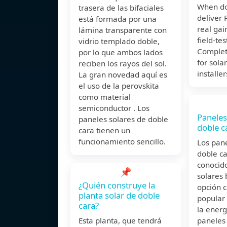
When do 
trasera de las bifaciales
deliver
está formada por una
real gai
lámina transparente con
field-te
vidrio templado doble,
Complet
por lo que ambos lados
for sola
reciben los rayos del sol.
installer
La gran novedad aquí es
el uso de la perovskita
como material
semiconductor . Los
Paneles
paneles solares de doble
doble c
cara tienen un
funcionamiento sencillo.
Los pane
doble c
conocid
📌
solares 
¿Quién construye la
opción 
planta solar de doble
popular
cara?
la energ
Esta planta, que tendrá
paneles 