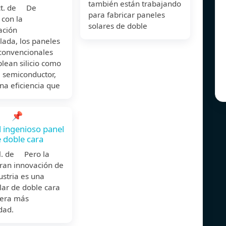
también están trabajando
ct. de De
para fabricar paneles
 con la
solares de doble
ación
lada, los paneles
 convencionales
lean silicio como
l semiconductor,
na eficiencia que
📌
el ingenioso panel
e doble cara
ul. de Pero la
gran innovación de
ustria es una
lar de doble cara
era más
idad.