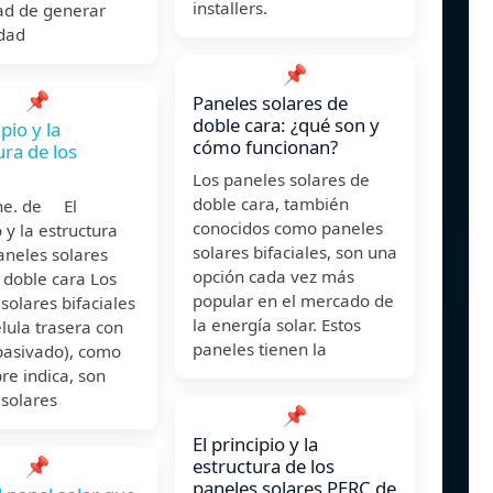
installers.
ad de generar
idad
📌
📌
Paneles solares de
doble cara: ¿qué son y
ipio y la
cómo funcionan?
ura de los
Los paneles solares de
doble cara, también
ne. de El
conocidos como paneles
o y la estructura
solares bifaciales, son una
aneles solares
opción cada vez más
 doble cara Los
popular en el mercado de
solares bifaciales
la energía solar. Estos
lula trasera con
paneles tienen la
pasivado), como
re indica, son
 solares
📌
El principio y la
📌
estructura de los
paneles solares PERC de