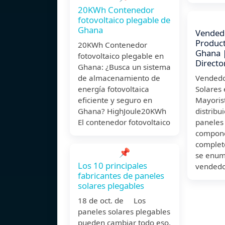
20KWh Contenedor
fotovoltaico plegable de
Ghana
Vended
Product
20KWh Contenedor
Ghana |
fotovoltaico plegable en
Directo
Ghana: ¿Busca un sistema
de almacenamiento de
Vendedo
energía fotovoltaica
Solares
eficiente y seguro en
Mayoris
Ghana? HighJoule20KWh
distrib
El contenedor fotovoltaico
paneles 
compone
complet
📌
se enum
Los 10 principales
vendedo
fabricantes de paneles
solares plegables
18 de oct. de Los
paneles solares plegables
pueden cambiar todo eso,