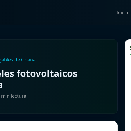
Inicio
egables de Ghana
les fotovoltaicos
a
2 min lectura