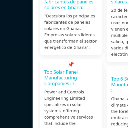
fabricantes de paneles
solares
solares en Ghana:
20 de f
"Descubra los principales
caracter
fabricantes de paneles
usar, nu
solares en Ghana.
vienen 
Empresas solares líderes
múltiple
que transforman el sector
salida, 
energético de Ghana".
varios d
electrón
📌
Top Solar Panel
Manufacturing
Top 6 S
Companies in
Manufa
:
Power and Controls
Engineering Limited
Ghana, w
specializes in solar
climate 
systems, offering
the fore
comprehensive services
embraci
that include the
reducin