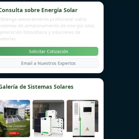
Consulta sobre Energía Solar
Obtenga asesoramiento profesional sobre
sistemas de almacenamiento de energía solar,
generación fotovoltaica y soluciones de
baterías.
Solicitar Cotización
Email a Nuestros Expertos
Galería de Sistemas Solares