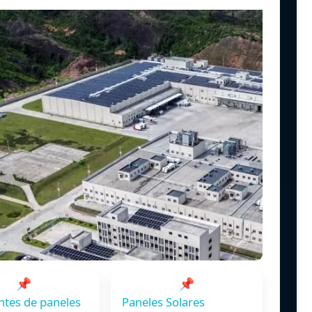
📌
📌
ntes de paneles
Paneles Solares