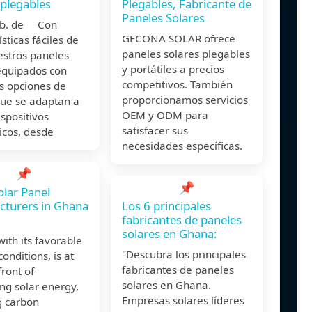
 plegables
Plegables, Fabricante de
Paneles Solares
eb. de Con
GECONA SOLAR ofrece
ísticas fáciles de
paneles solares plegables
estros paneles
y portátiles a precios
equipados con
competitivos. También
s opciones de
proporcionamos servicios
que se adaptan a
OEM y ODM para
ispositivos
satisfacer sus
icos, desde
necesidades específicas.
📌
📌
olar Panel
cturers in Ghana
Los 6 principales
fabricantes de paneles
solares en Ghana:
ith its favorable
"Descubra los principales
conditions, is at
fabricantes de paneles
front of
solares en Ghana.
ng solar energy,
Empresas solares líderes
g carbon