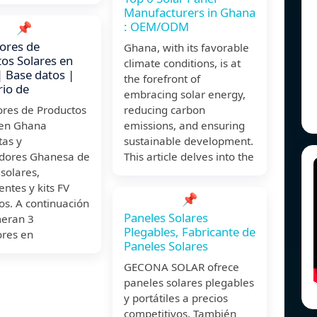
Manufacturers in Ghana
: OEM/ODM
📌
ores de
Ghana, with its favorable
os Solares en
climate conditions, is at
 Base datos |
the forefront of
rio de
embracing solar energy,
res de Productos
reducing carbon
 en Ghana
emissions, and ensuring
tas y
sustainable development.
uidores Ghanesa de
This article delves into the
solares,
ntes y kits FV
📌
os. A continuación
Paneles Solares
eran 3
Plegables, Fabricante de
res en
Paneles Solares
GECONA SOLAR ofrece
paneles solares plegables
y portátiles a precios
competitivos. También