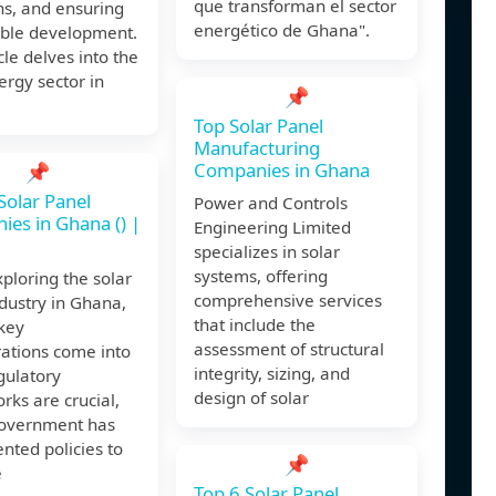
que transforman el sector
ns, and ensuring
energético de Ghana".
able development.
icle delves into the
ergy sector in
📌
Top Solar Panel
Manufacturing
Companies in Ghana
📌
Solar Panel
Power and Controls
es in Ghana () |
Engineering Limited
specializes in solar
systems, offering
ploring the solar
comprehensive services
dustry in Ghana,
that include the
key
assessment of structural
ations come into
integrity, sizing, and
gulatory
design of solar
ks are crucial,
government has
nted policies to
📌
e
Top 6 Solar Panel