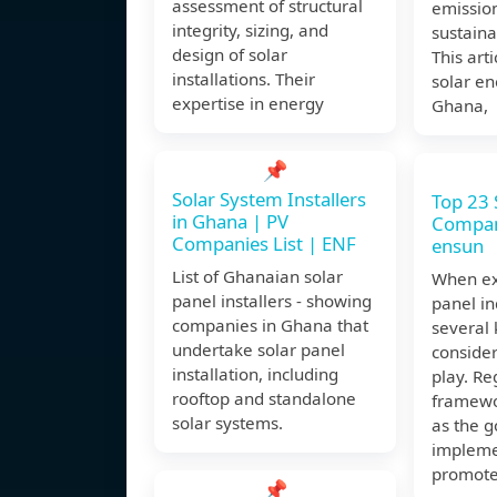
assessment of structural
emissio
integrity, sizing, and
sustain
design of solar
This art
installations. Their
solar en
expertise in energy
Ghana,
📌
Solar System Installers
Top 23 
in Ghana | PV
Compani
Companies List | ENF
ensun
List of Ghanaian solar
When ex
panel installers - showing
panel in
companies in Ghana that
several 
undertake solar panel
consider
installation, including
play. Re
rooftop and standalone
framewor
solar systems.
as the 
impleme
promot
📌