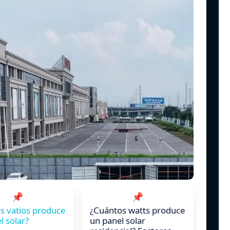
📌
📌
s vatios produce
¿Cuántos watts produce
l solar?
un panel solar