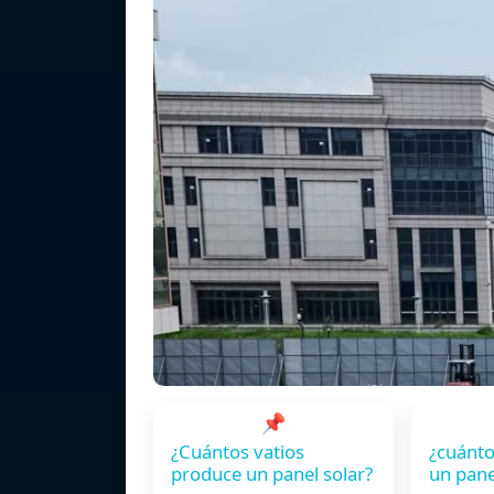
📌
¿Cuántos vatios
¿cuánto
produce un panel solar?
un pane