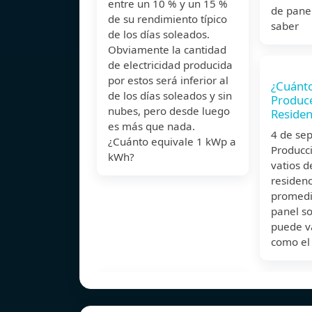
entre un 10 % y un 15 %
de pane
de su rendimiento típico
saber
de los días soleados.
Obviamente la cantidad
de electricidad producida
por estos será inferior al
¿Cuánto
de los días soleados y sin
Produce
nubes, pero desde luego
Residen
es más que nada.
4 de s
¿Cuánto equivale 1 kWp a
Producc
kWh?
vatios d
residenc
promedi
panel so
puede va
como el 