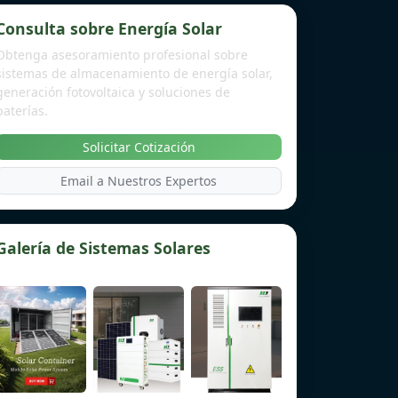
Consulta sobre Energía Solar
Obtenga asesoramiento profesional sobre
sistemas de almacenamiento de energía solar,
generación fotovoltaica y soluciones de
baterías.
Solicitar Cotización
Email a Nuestros Expertos
Galería de Sistemas Solares