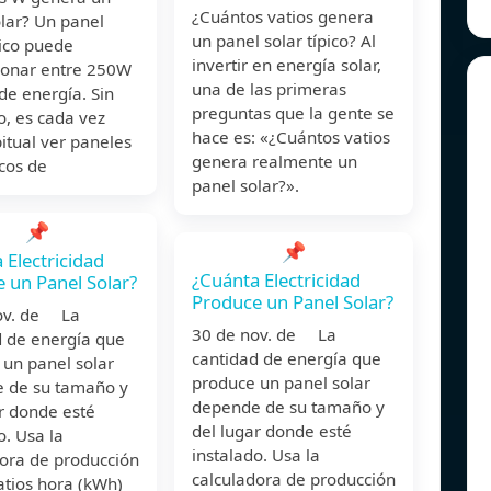
¿Cuántos vatios genera
lar? Un panel
un panel solar típico? Al
pico puede
invertir en energía solar,
ionar entre 250W
una de las primeras
de energía. Sin
preguntas que la gente se
, es cada vez
hace es: «¿Cuántos vatios
itual ver paneles
genera realmente un
cos de
panel solar?».
📌
📌
 Electricidad
¿Cuánta Electricidad
 un Panel Solar?
Produce un Panel Solar?
ov. de La
30 de nov. de La
d de energía que
cantidad de energía que
 un panel solar
produce un panel solar
 de su tamaño y
depende de su tamaño y
r donde esté
del lugar donde esté
o. Usa la
instalado. Usa la
dora de producción
calculadora de producción
atios hora (kWh)