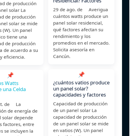
residencial? Factores
ad de producción
29 de ago. de Averigua
nel solar La
cuántos watts produce un
ad de producción
panel solar residencial,
nel solar se mide
qué factores afectan su
s (W). Un panel
rendimiento y los
pico tiene una
promedios en el mercado.
ad de producción
Solicita asesoría en
a de acuerdo a su
Cancún.
 eficiencia.
📌
📌
¿cuántos vatios produce
os Watts
un panel solar?
e una Celda
capacidades y factores
Capacidad de producción
ct. de La
de un panel solar La
ión de energía de
capacidad de producción
l solar depende
de un panel solar se mide
s factores, entre
en vatios (W). Un panel
es se incluyen la