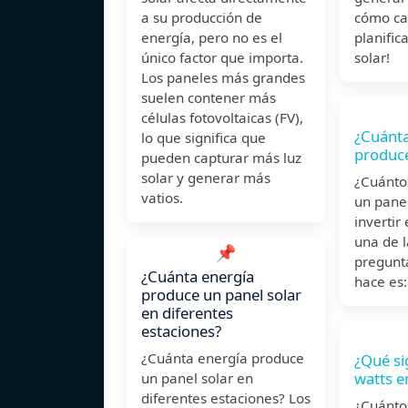
a su producción de
cómo cal
energía, pero no es el
planific
único factor que importa.
solar!
Los paneles más grandes
suelen contener más
células fotovoltaicas (FV),
¿Cuánta
lo que significa que
produce
pueden capturar más luz
solar y generar más
¿Cuánto
vatios.
un panel
invertir
una de 
📌
pregunt
¿Cuánta energía
hace es
produce un panel solar
en diferentes
estaciones?
¿Cuánta energía produce
¿Qué si
watts e
un panel solar en
diferentes estaciones? Los
¿Cuánto