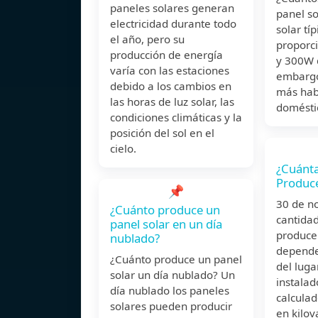
paneles solares generan
panel so
electricidad durante todo
solar tí
el año, pero su
proporc
producción de energía
y 300W 
varía con las estaciones
embargo
debido a los cambios en
más hab
las horas de luz solar, las
domésti
condiciones climáticas y la
posición del sol en el
cielo.
¿Cuánta
Produce
📌
30 de n
¿Cuánto produce un
cantida
panel solar en un día
produce
nublado?
depende
¿Cuánto produce un panel
del luga
solar un día nublado? Un
instalad
día nublado los paneles
calcula
solares pueden producir
en kilov