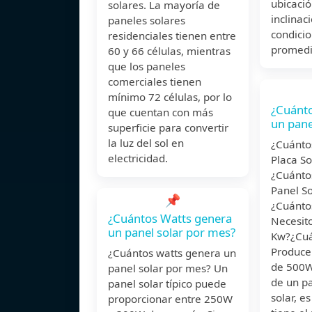
ubicació
solares. La mayoría de
inclinac
paneles solares
condicio
residenciales tienen entre
promedi
60 y 66 células, mientras
que los paneles
comerciales tienen
mínimo 72 células, por lo
¿Cuánto
que cuentan con más
un pane
superficie para convertir
la luz del sol en
¿Cuánto
electricidad.
Placa So
¿Cuánto
Panel S
📌
¿Cuánto
¿Cuántos Watts genera
Necesit
un panel solar por mes?
Kw?¿Cu
Produce
¿Cuántos watts genera un
de 500W
panel solar por mes? Un
de un pa
panel solar típico puede
solar, e
proporcionar entre 250W