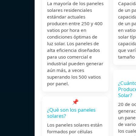
La mayoría de los paneles
Capacid
solares residenciales
de un pa
estándar actuales
capacid
producen entre 250 y 400
de un pa
vatios por hora en
en vatio
condiciones óptimas de
solar tí
luz solar. Los paneles de
capacid
alta eficiencia diseñados
que varí
para uso comercial e
tamaño y
industrial pueden generar
aún más, a veces
superando los 500 vatios
¿Cuánt
por panel.
Produc
Solar?
📌
20 de o
¿Qué son los paneles
generac
solares?
un pane
de vario
Los paneles solares están
los cual
formados por células