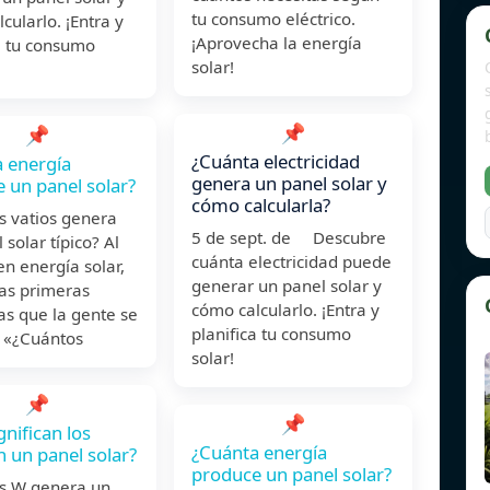
tu consumo eléctrico.
cularlo. ¡Entra y
¡Aprovecha la energía
a tu consumo
solar!
📌
📌
¿Cuánta electricidad
 energía
genera un panel solar y
 un panel solar?
cómo calcularla?
s vatios genera
5 de sept. de Descubre
 solar típico? Al
cuánta electricidad puede
 en energía solar,
generar un panel solar y
las primeras
cómo calcularlo. ¡Entra y
as que la gente se
planifica tu consumo
: «¿Cuántos
solar!
📌
📌
gnifican los
¿Cuánta energía
n un panel solar?
produce un panel solar?
s W genera un