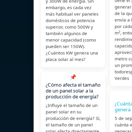
tiene el
y 300W de energía. Sin
generar 
embargo, es cada vez
de la qu
más habitual ver paneles
envía a 
domésticos de potencia
por cad
superior, como 500W y
m², ento
también algunos de
rendimie
menor capacidad (como
capacid
pueden ser 150W).
aprovec
¿Cuántos KW genera una
metro c
placa solar al mes?
un prom
todores
📌
Verdes
¿Cómo afecta el tamaño
de un panel solar a la
producción de energía?
¿Cuánta
¿Influye el tamaño de un
genera 
panel solar en su
producción de energía? Sí,
5 de se
el tamaño de un panel
cuánta e
solar afecta directamente
generar 