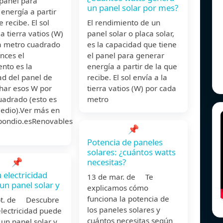
 panel para
un panel solar por mes?
energía a partir
e recibe. El sol
El rendimiento de un
la tierra vatios (W)
panel solar o placa solar,
a metro cuadrado
es la capacidad que tiene
nces el
el panel para generar
nto es la
energía a partir de la que
ad del panel de
recibe. El sol envía a la
har esos W por
tierra vatios (W) por cada
uadrado (esto es
metro
edio).Ver más en
pondio.es
Renovables
📌
Potencia de paneles
solares: ¿cuántos watts
📌
necesitas?
 electricidad
13 de mar. de Te
un panel solar y
explicamos cómo
funciona la potencia de
pt. de Descubre
los paneles solares y
lectricidad puede
cuántos necesitas según
un panel solar y