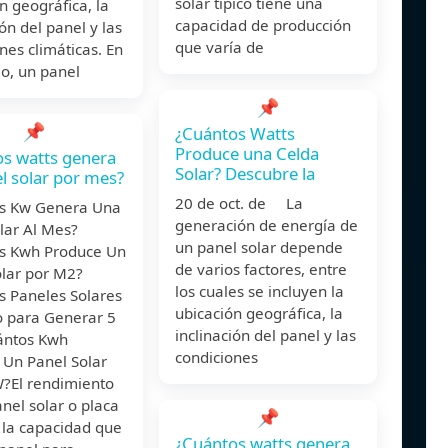
solar típico tiene una
n geográfica, la
capacidad de producción
ión del panel y las
que varía de
nes climáticas. En
o, un panel
📌
📌
¿Cuántos Watts
Produce una Celda
s watts genera
Solar? Descubre la
l solar por mes?
20 de oct. de La
s Kw Genera Una
generación de energía de
lar Al Mes?
un panel solar depende
s Kwh Produce Un
de varios factores, entre
olar por M2?
los cuales se incluyen la
s Paneles Solares
ubicación geográfica, la
o para Generar 5
inclinación del panel y las
ántos Kwh
condiciones
 Un Panel Solar
?El rendimiento
nel solar o placa
📌
s la capacidad que
¿Cuántos watts genera