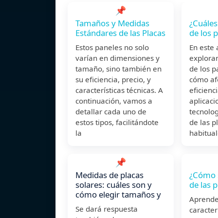
📌
Tamaños y Medidas
¿Cuáles
Estándares de las Placas
de los 
Estos paneles no solo
En este 
varían en dimensiones y
explora
tamaño, sino también en
de los p
su eficiencia, precio, y
cómo af
características técnicas. A
eficienc
continuación, vamos a
aplicaci
detallar cada uno de
tecnolo
estos tipos, facilitándote
de las p
la
habitua
📌
Medidas de placas
¿Cómo 
solares: cuáles son y
de las p
cómo elegir tamaños y
Aprende
Se dará respuesta
caracter