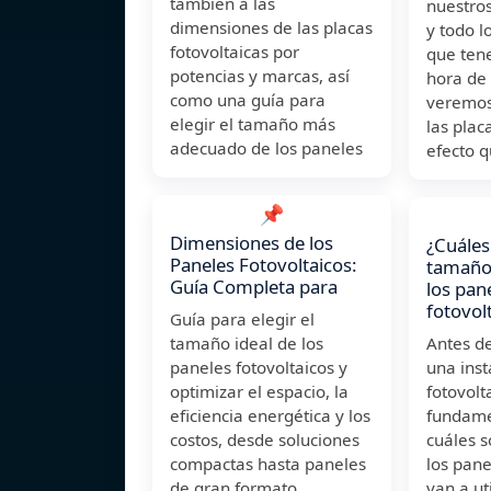
también a las
nuestros
dimensiones de las placas
y todo 
fotovoltaicas por
que tene
potencias y marcas, así
hora de 
como una guía para
veremos
elegir el tamaño más
las plac
adecuado de los paneles
efecto 
📌
Dimensiones de los
¿Cuáles
Paneles Fotovoltaicos:
tamaño
Guía Completa para
los pan
fotovol
Guía para elegir el
tamaño ideal de los
Antes de
paneles fotovoltaicos y
una inst
optimizar el espacio, la
fotovolt
eficiencia energética y los
fundame
costos, desde soluciones
cuáles 
compactas hasta paneles
los pane
de gran formato.
van a ut