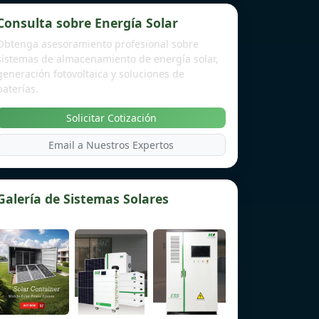
Consulta sobre Energía Solar
Obtenga asesoramiento profesional sobre
sistemas de almacenamiento de energía solar,
generación fotovoltaica y soluciones de
baterías.
Solicitar Cotización
Email a Nuestros Expertos
Galería de Sistemas Solares