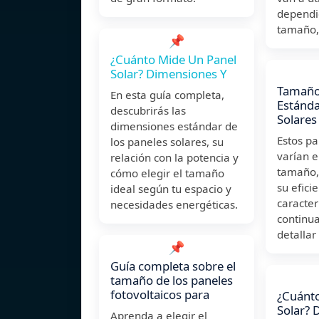
dependi
tamaño,
📌
¿Cuánto Mide Un Panel
Solar? Dimensiones Y
Tamaño
En esta guía completa,
Estánda
descubrirás las
Solares
dimensiones estándar de
Estos pa
los paneles solares, su
varían 
relación con la potencia y
tamaño,
cómo elegir el tamaño
su eficie
ideal según tu espacio y
caracter
necesidades energéticas.
continu
detallar
📌
Guía completa sobre el
tamaño de los paneles
fotovoltaicos para
¿Cuánto
Solar? 
Aprenda a elegir el