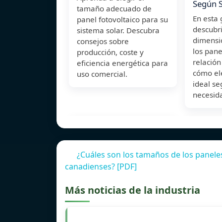
Según S
tamaño adecuado de
En esta 
panel fotovoltaico para su
descubri
sistema solar. Descubra
dimensi
consejos sobre
los pane
producción, coste y
relación
eficiencia energética para
cómo el
uso comercial.
ideal se
necesid
¿Cuáles son los tamaños de los paneles 
canadienses? [PDF]
Más noticias de la industria