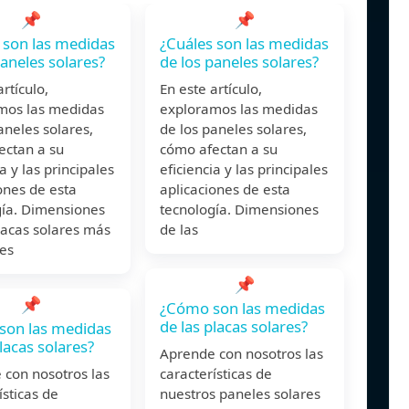
📌
📌
 son las medidas
¿Cuáles son las medidas
paneles solares?
de los paneles solares?
artículo,
En este artículo,
mos las medidas
exploramos las medidas
aneles solares,
de los paneles solares,
ectan a su
cómo afectan a su
ia y las principales
eficiencia y las principales
ones de esta
aplicaciones de esta
gía. Dimensiones
tecnología. Dimensiones
lacas solares más
de las
les
📌
📌
¿Cómo son las medidas
de las placas solares?
son las medidas
lacas solares?
Aprende con nosotros las
 con nosotros las
características de
ísticas de
nuestros paneles solares