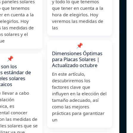
 paneles solares
y todo lo que tenemos
lo que tenemos
que tener en cuenta a la
r en cuenta a la
hora de elegirlos. Hoy
elegirlos. Hoy
veremos las medidas de
 las medidas de
las
as solares y el
que
📌
Dimensiones Óptimas
📌
para Placas Solares |
Actualizado octubre
 son los
s estándar de
En este artículo,
eles solares
descubriremos los
taicos
factores clave que
 llevar a cabo
influyen en la elección del
alación
tamaño adecuado, así
aica, es
como las mejores
ntal conocer
prácticas para garantizar
son las medidas de
un
les solares que se
ilizar ya que,