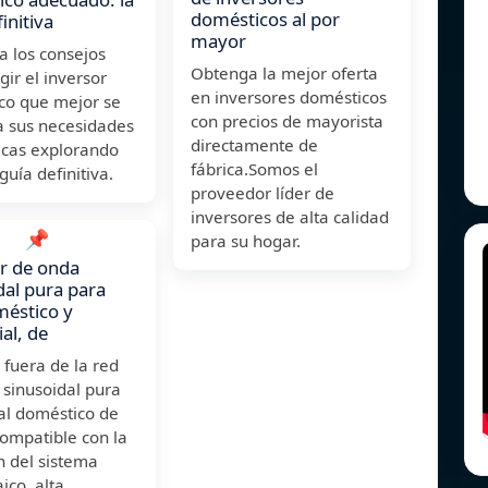
domésticos al por
initiva
mayor
a los consejos
Obtenga la mejor oferta
gir el inversor
en inversores domésticos
co que mejor se
con precios de mayorista
a sus necesidades
directamente de
icas explorando
fábrica.Somos el
guía definitiva.
proveedor líder de
inversores de alta calidad
📌
para su hogar.
r de onda
dal pura para
éstico y
al, de
 fuera de la red
 sinusoidal pura
al doméstico de
ompatible con la
n del sistema
ico, alta