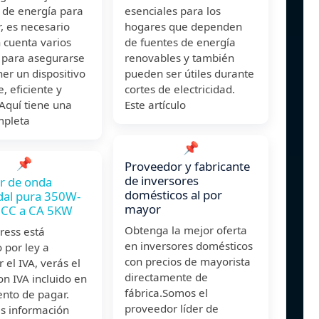
 de energía para
esenciales para los
, es necesario
hogares que dependen
 cuenta varios
de fuentes de energía
s para asegurarse
renovables y también
er un dispositivo
pueden ser útiles durante
e, eficiente y
cortes de electricidad.
Aquí tiene una
Este artículo
mpleta
📌
📌
Proveedor y fabricante
de inversores
r de onda
domésticos al por
dal pura 350W-
mayor
CC a CA 5KW
Obtenga la mejor oferta
press está
en inversores domésticos
 por ley a
con precios de mayorista
 el IVA, verás el
directamente de
on IVA incluido en
fábrica.Somos el
nto de pagar.
proveedor líder de
s información