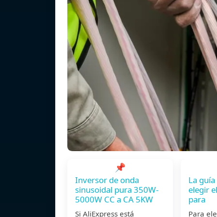
📌
Inversor de onda
La guía 
sinusoidal pura 350W-
elegir 
5000W CC a CA 5KW
para
Si AliExpress está
Para ele