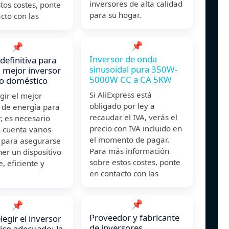
inversores de alta calidad
tos costes, ponte
para su hogar.
cto con las
📌
📌
Inversor de onda
definitiva para
sinusoidal pura 350W-
el mejor inversor
5000W CC a CA 5KW
so doméstico
Si AliExpress está
gir el mejor
obligado por ley a
 de energía para
recaudar el IVA, verás el
, es necesario
precio con IVA incluido en
 cuenta varios
el momento de pagar.
s para asegurarse
Para más información
er un dispositivo
sobre estos costes, ponte
e, eficiente y
en contacto con las
📌
📌
Proveedor y fabricante
egir el inversor
de inversores
co adecuado: la