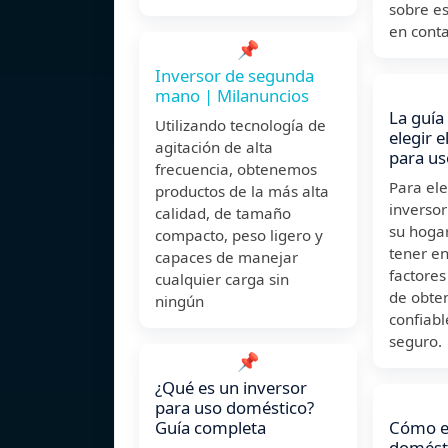
sobre es
en conta
📌
Inversor de segunda
mano | Milanuncios
La guía 
Utilizando tecnología de
elegir 
agitación de alta
para u
frecuencia, obtenemos
Para ele
productos de la más alta
inversor
calidad, de tamaño
su hogar
compacto, peso ligero y
tener en
capaces de manejar
factore
cualquier carga sin
de obten
ningún
confiabl
seguro.
📌
¿Qué es un inversor
para uso doméstico?
Guía completa
Cómo el
domésti