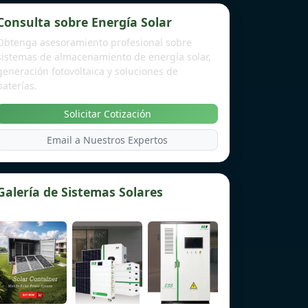
Consulta sobre Energía Solar
Obtenga asesoramiento profesional sobre
sistemas de almacenamiento de energía solar,
generación fotovoltaica y soluciones de
baterías.
Solicitar Cotización
Email a Nuestros Expertos
Galería de Sistemas Solares