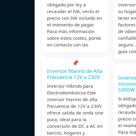
obligado por ley a
inversor
recaudar el IVA, verás el
su hogar
precio con IVA incluido en
tener en
el momento de pagar.
factore
Para más información
de obten
sobre estos costes, ponte
confiabl
en contacto con las
seguro. 
guía co
📌
Inversor Marino de Alta
Frecuencia 12V a 230V
Inverso
sinusoi
Inversor Híbrido para
5000W 
Electrodomésticos Este
Si AliEx
inversor marino de alta
obligado
frecuencia de 12V a 230V
recaudar
ofrece salida de onda sine
precio c
pura, ideal para la
el mome
conversión de DC a AC en
Para má
barcos, hogares y