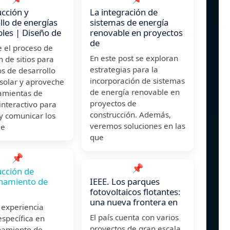
cción y
La integración de
llo de energías
sistemas de energía
les | Diseño de
renovable en proyectos
de
 el proceso de
En este post se exploran
n de sitios para
estrategias para la
s de desarrollo
incorporación de sistemas
 solar y aproveche
de energía renovable en
ramientas de
proyectos de
 interactivo para
construcción. Además,
y comunicar los
veremos soluciones en las
de
que
📌
📌
cción de
namiento de
IEEE. Los parques
fotovoltaicos flotantes:
una nueva frontera en
 experiencia
El país cuenta con varios
específica en
proyectos de gran escala,
amiento de