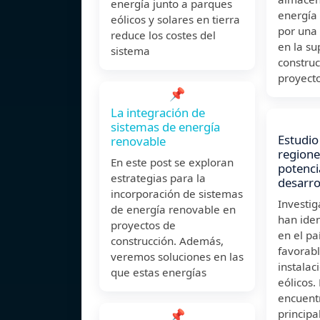
energía junto a parques
energía
eólicos y solares en tierra
por una
reduce los costes del
en la su
sistema
construc
proyecto
📌
La integración de
sistemas de energía
Estudio
renovable
regione
En este post se exploran
potenci
estrategias para la
desarro
incorporación de sistemas
Investi
de energía renovable en
han iden
proyectos de
en el pa
construcción. Además,
favorabl
veremos soluciones en las
instalac
que estas energías
eólicos.
encuent
📌
princip