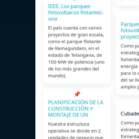
IEEE. Los parques
fotovoltaicos flotantes:
una
Parques
El país cuenta con varios
fotovol
proyectos de gran escala,
proyec
como el parque flotante
Como pa
de Ramagundam, en el
estrateg
estado de Telangana, de
fomenta
100 MW de potencia (uno
energía 
de los más grandes del
para lo 
mundo).
del se l
amplio 
📌
PLANIFICACIÓN DE LA
CONSTRUCCIÓN Y
Cubade
MONTAJE DE UN
Como pa
Nuestra estructura
estrateg
operativa se divide en 2
fomenta
unidades de negocio que