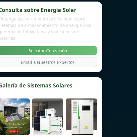
Consulta sobre Energía Solar
Obtenga asesoramiento profesional sobre
sistemas de almacenamiento de energía solar,
generación fotovoltaica y soluciones de
baterías.
Solicitar Cotización
Email a Nuestros Expertos
Galería de Sistemas Solares