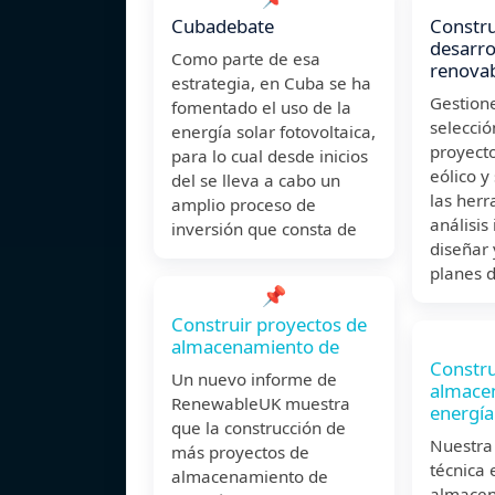
Cubadebate
Constru
desarro
Como parte de esa
renovab
estrategia, en Cuba se ha
Gestione
fomentado el uso de la
selecció
energía solar fotovoltaica,
proyecto
para lo cual desde inicios
eólico y
del se lleva a cabo un
las her
amplio proceso de
análisis
inversión que consta de
diseñar 
planes 
📌
Construir proyectos de
almacenamiento de
Constru
Un nuevo informe de
almace
RenewableUK muestra
energía
que la construcción de
Nuestra
más proyectos de
técnica 
almacenamiento de
almacen