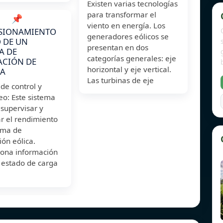
Existen varias tecnologías
para transformar el
📌
viento en energía. Los
SIONAMIENTO
generadores eólicos se
 DE UN
presentan en dos
A DE
categorías generales: eje
ACIÓN DE
horizontal y eje vertical.
ÍA
Las turbinas de eje
de control y
eo: Este sistema
supervisar y
r el rendimiento
ema de
ón eólica.
iona información
 estado de carga