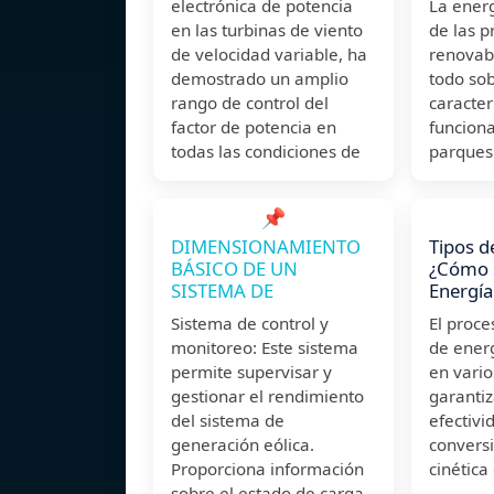
electrónica de potencia
La energ
en las turbinas de viento
de las p
de velocidad variable, ha
renovab
demostrado un amplio
todo sob
rango de control del
caracter
factor de potencia en
funciona
todas las condiciones de
parques 
📌
DIMENSIONAMIENTO
Tipos d
BÁSICO DE UN
¿Cómo 
SISTEMA DE
Energía
Sistema de control y
El proc
monitoreo: Este sistema
de energ
permite supervisar y
en vario
gestionar el rendimiento
garantiz
del sistema de
efectivi
generación eólica.
conversi
Proporciona información
cinética
sobre el estado de carga