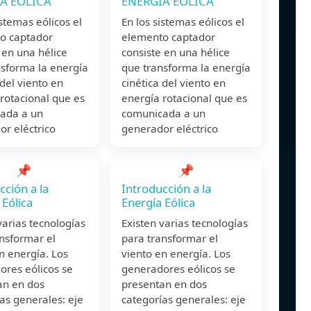
A EÓLICA
ENERGÍA EÓLICA
istemas eólicos el
En los sistemas eólicos el
o captador
elemento captador
 en una hélice
consiste en una hélice
nsforma la energía
que transforma la energía
 del viento en
cinética del viento en
rotacional que es
energía rotacional que es
ada a un
comunicada a un
r eléctrico
generador eléctrico
📌
📌
cción a la
Introducción a la
 Eólica
Energía Eólica
varias tecnologías
Existen varias tecnologías
nsformar el
para transformar el
n energía. Los
viento en energía. Los
ores eólicos se
generadores eólicos se
an en dos
presentan en dos
as generales: eje
categorías generales: eje