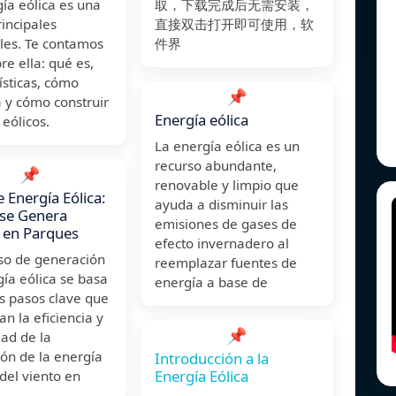
ía eólica es una
取，下载完成后无需安装，
rincipales
直接双击打开即可使用，软
les. Te contamos
件界
re ella: qué es,
ísticas, cómo
📌
 y cómo construir
Energía eólica
eólicos.
La energía eólica es un
recurso abundante,
📌
renovable y limpio que
e Energía Eólica:
ayuda a disminuir las
se Genera
emisiones de gases de
 en Parques
efecto invernadero al
eso de generación
reemplazar fuentes de
ía eólica se basa
energía a base de
s pasos clave que
an la eficiencia y
📌
dad de la
ón de la energía
Introducción a la
Energía Eólica
 del viento en