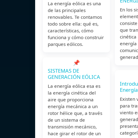
ENERGÍ
La energía eólica es una
En los s
de las principales
element
renovables. Te contamos
consiste
todo sobre ella: qué es,
que tra
características, cómo
cinética
funciona y cómo construir
energía 
parques eólicos.
comunic
generado
📌
SISTEMAS DE
GENERACIÓN EÓLICA
Introdu
La energía eólica esa es
Energía
la energía cinética del
Existen 
aire que proporciona
para tra
energía mecánica a un
viento e
rotor hélice que, a través
generad
de un sistema de
present
transmisión mecánico,
categorí
hace girar el rotor de un