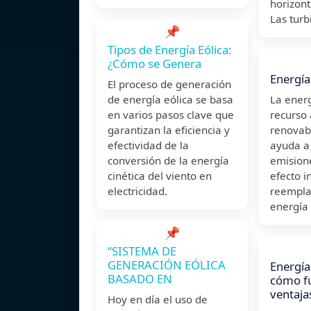
horizonta
Las turb
📌
Tipos de Energía Eólica:
¿Cómo se Genera
Energía
El proceso de generación
de energía eólica se basa
La energ
en varios pasos clave que
recurso
garantizan la eficiencia y
renovab
efectividad de la
ayuda a 
conversión de la energía
emision
cinética del viento en
efecto i
electricidad.
reempla
energía
📌
“SISTEMA DE
GENERACIÓN EÓLICA
Energía
BASADO EN
cómo fu
ventaja
Hoy en día el uso de