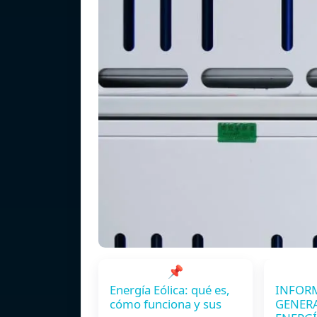
📌
Energía Eólica: qué es,
INFOR
cómo funciona y sus
GENER