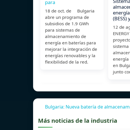
Sistema
para
almace
18 de oct. de Bulgaria
energía
abre un programa de
(BESS) 
subsidios de 1.9 GWh
12 de a
para sistemas de
ENERGY 
almacenamiento de
proyect
energía en baterías para
sistema
mejorar la integración de
almacen
energías renovables y la
energía 
flexibilidad de la red.
en Bulga
junto co
Bulgaria: Nueva batería de almacenam
Más noticias de la industria