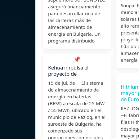
Sunpal P
aseguró financiamiento
mundial
para desarrollar una de
solares 
las carteras más de
alto ren
almacenamiento de
presenta
energía en Bulgaria. Un
proyecto
programa distribuido
híbrido 
almacen
📌
energía
Kehua impulsa el
proyecto de
15 de jul. de El sistema
Hithium
de almacenamiento de
mayor 
energía en baterías
de Euro
(BESS) a escala de 25 MW
RAZLOG, 
/ 55 MWh, ubicado en el
--El fab
municipio de Razlog, en el
fijas Hi
suroeste de Bulgaria, ha
desplega
comenzado sus
mayor p
operaciones comerciales.