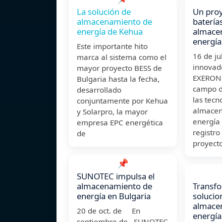
La solución de
Un proy
almacenamiento de
batería
energía de Kehua
almace
energía
Este importante hito
16 de j
marca al sistema como el
innovad
mayor proyecto BESS de
EXERON 
Bulgaria hasta la fecha,
campo de
desarrollado
las tecn
conjuntamente por Kehua
almacen
y Solarpro, la mayor
energía 
empresa EPC energética
registro
de
proyect
📌
SUNOTEC impulsa el
almacenamiento de
Transfo
energía en Bulgaria
solucio
almace
20 de oct. de En
energía
septiembre de , SUNOTEC