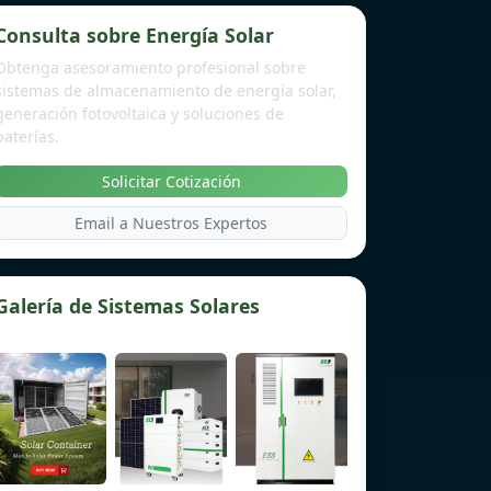
Consulta sobre Energía Solar
Obtenga asesoramiento profesional sobre
sistemas de almacenamiento de energía solar,
generación fotovoltaica y soluciones de
baterías.
Solicitar Cotización
Email a Nuestros Expertos
Galería de Sistemas Solares