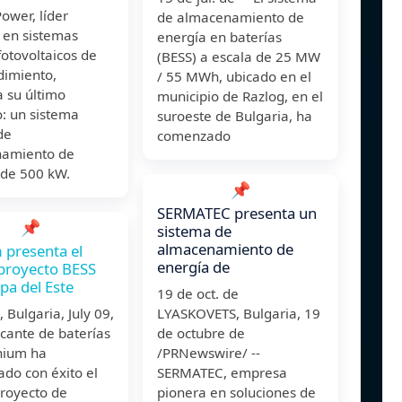
ower, líder
de almacenamiento de
 en sistemas
energía en baterías
fotovoltaicos de
(BESS) a escala de 25 MW
dimiento,
/ 55 MWh, ubicado en el
 su último
municipio de Razlog, en el
: un sistema
suroeste de Bulgaria, ha
de
comenzado
amiento de
 de 500 kW.
📌
SERMATEC presenta un
📌
sistema de
almacenamiento de
 presenta el
energía de
proyecto BESS
pa del Este
19 de oct. de
Bulgaria, July 09,
LYASKOVETS, Bulgaria, 19
ricante de baterías
de octubre de
thium ha
/PRNewswire/ --
do con éxito el
SERMATEC, empresa
royecto de
pionera en soluciones de