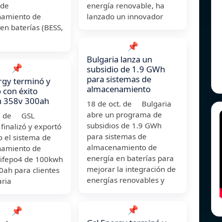
 de
energía renovable, ha
amiento de
lanzado un innovador
en baterías (BESS,
📌
Bulgaria lanza un
📌
subsidio de 1.9 GWh
para sistemas de
rgy terminó y
almacenamiento
 con éxito
 358v 300ah
18 de oct. de Bulgaria
abre un programa de
t. de GSL
subsidios de 1.9 GWh
inalizó y exportó
para sistemas de
o el sistema de
almacenamiento de
amiento de
energía en baterías para
 lifepo4 de 100kwh
mejorar la integración de
0ah para clientes
energías renovables y
aria
📌
📌