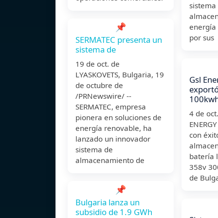
sistema
almacen
📌
energía 
por sus
SERMATEC presenta un
sistema de
19 de oct. de
LYASKOVETS, Bulgaria, 19
Gsl Ene
de octubre de
exportó
/PRNewswire/ --
100kwh
SERMATEC, empresa
4 de oc
pionera en soluciones de
ENERGY f
energía renovable, ha
con éxit
lanzado un innovador
almacen
sistema de
batería
almacenamiento de
358v 30
de Bulg
📌
Bulgaria lanza un
subsidio de 1.9 GWh