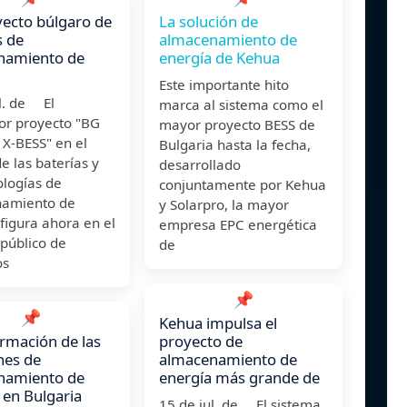
ecto búlgaro de
La solución de
s de
almacenamiento de
namiento de
energía de Kehua
Este importante hito
ul. de El
marca al sistema como el
or proyecto "BG
mayor proyecto BESS de
X-BESS" en el
Bulgaria hasta la fecha,
 las baterías y
desarrollado
ologías de
conjuntamente por Kehua
amiento de
y Solarpro, la mayor
figura ahora en el
empresa EPC energética
 público de
de
os
📌
📌
Kehua impulsa el
rmación de las
proyecto de
nes de
almacenamiento de
namiento de
energía más grande de
 en Bulgaria
15 de jul. de El sistema