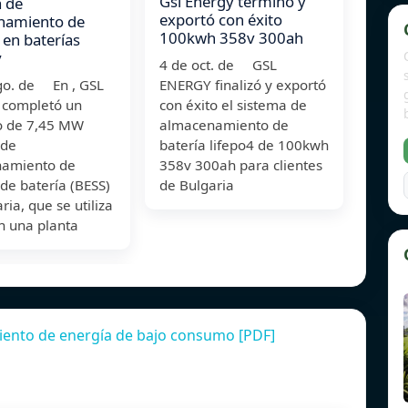
Gsl Energy terminó y
 de
exportó con éxito
namiento de
100kwh 358v 300ah
 en baterías
y
4 de oct. de GSL
go. de En , GSL
ENERGY finalizó y exportó
completó un
con éxito el sistema de
o de 7,45 MW
almacenamiento de
 de
batería lifepo4 de 100kwh
amiento de
358v 300ah para clientes
de batería (BESS)
de Bulgaria
ria, que se utiliza
n una planta
iento de energía de bajo consumo [PDF]